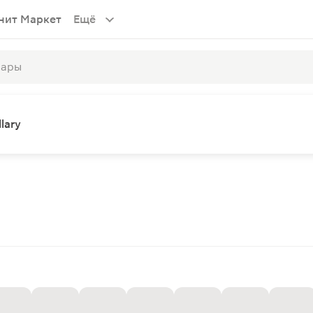
нит Маркет
Ещё
lary