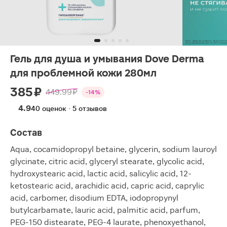
Гель для душа и умывания Dove Derma
для проблемной кожи 280мл
385 ₽
449.99 ₽
-14%
4.9
40 оценок · 5 отзывов
Состав
Aqua, cocamidopropyl betaine, glycerin, sodium lauroyl
glycinate, citric acid, glyceryl stearate, glycolic acid,
hydroxystearic acid, lactic acid, salicylic acid, 12-
ketostearic acid, arachidic acid, capric acid, caprylic
acid, carbomer, disodium EDTA, iodopropynyl
butylcarbamate, lauric acid, palmitic acid, parfum,
PEG-150 distearate, PEG-4 laurate, phenoxyethanol,