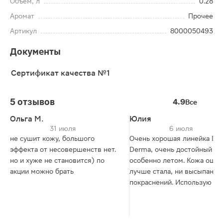
Объем, л
0.28
Аромат
Прочее
Артикул
8000050493
Документы
Сертификат качества №1
5 отзывов
4.9
Все
Ольга М.
Юлия
31 июля
6 июля
не сушит кожу, большого
Очень хорошая линейка Do
эффекта от несовершенств нет.
Derma, очень достойный гель,
но и хуже не становится) по
особенно летом. Кожа ощу
акции можно брать
лучше стала, ни высыпаний,
покраснений. Использую с
перчаткой для душа.