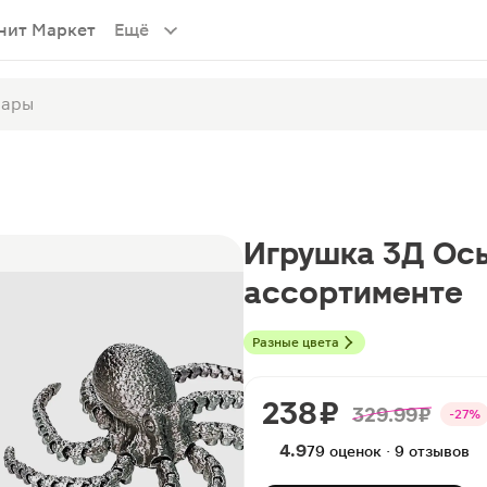
нит Маркет
Ещё
Игрушка 3Д Ось
ассортименте
Разные цвета
238 ₽
329.99 ₽
-27%
4.9
79 оценок · 9 отзывов