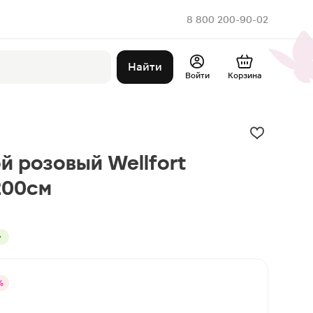
8 800 200-90-02
Найти
Войти
Корзина
й розовый Wellfort
200см
%