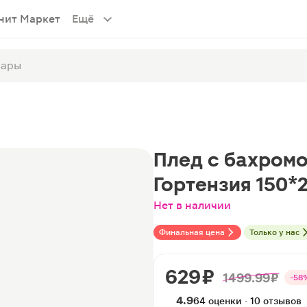
нит Маркет
Ещё
Плед с бахромо
Гортензия 150*
Нет в наличии
Финальная цена
Только у нас
629 ₽
1499.99 ₽
-58
4.9
64 оценки · 10 отзывов