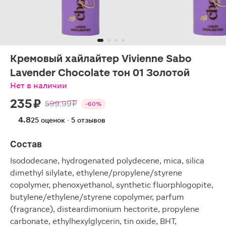
Кремовый хайлайтер Vivienne Sabo
Lavender Chocolate тон 01 Золотой
Нет в наличии
235 ₽
599.99 ₽
-60%
4.8
25 оценок · 5 отзывов
Состав
Isododecane, hydrogenated polydecene, mica, silica
dimethyl silylate, ethylene/propylene/styrene
copolymer, phenoxyethanol, synthetic fluorphlogopite,
butylene/ethylene/styrene copolymer, parfum
(fragrance), disteardimonium hectorite, propylene
carbonate, ethylhexylglycerin, tin oxide, BHT,