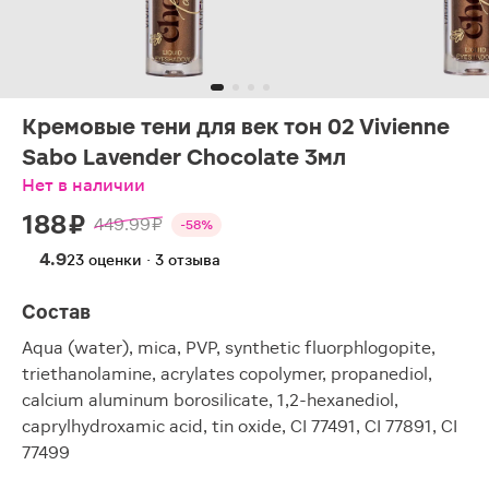
Кремовые тени для век тон 02 Vivienne
Sabo Lavender Chocolate 3мл
Нет в наличии
188 ₽
449.99 ₽
-58%
4.9
23 оценки · 3 отзыва
Состав
Aqua (water), mica, PVP, synthetic fluorphlogopite,
triethanolamine, acrylates copolymer, propanediol,
calcium aluminum borosilicate, 1,2-hexanediol,
caprylhydroxamic acid, tin oxide, CI 77491, CI 77891, CI
77499