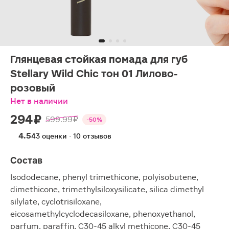
Глянцевая стойкая помада для губ
Stellary Wild Chic тон 01 Лилово-
розовый
Нет в наличии
294 ₽
599.99 ₽
-50%
4.5
43 оценки · 10 отзывов
Состав
Isododecane, phenyl trimethicone, polyisobutene,
dimethicone, trimethylsiloxysilicate, silica dimethyl
silylate, cyclotrisiloxane,
eicosamethylcyclodecasiloxane, phenoxyethanol,
parfum, paraffin, C30-45 alkyl methicone, C30-45