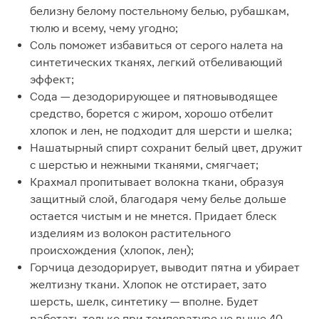
белизну белому постельному белью, рубашкам,
тюлю и всему, чему угодно;
Соль поможет избавиться от серого налета на
синтетических тканях, легкий отбеливающий
эффект;
Сода — дезодорирующее и пятновыводящее
средство, борется с жиром, хорошо отбелит
хлопок и лен, не подходит для шерсти и шелка;
Нашатырный спирт сохранит белый цвет, дружит
с шерстью и нежными тканями, смягчает;
Крахмал пропитывает волокна ткани, образуя
защитный слой, благодаря чему белье дольше
остается чистым и не мнется. Придает блеск
изделиям из волокон растительного
происхождения (хлопок, лен);
Горчица дезодорирует, выводит пятна и убирает
желтизну ткани. Хлопок не отстирает, зато
шерсть, шелк, синтетику — вполне. Будет
работать только при температуре не выше 40.