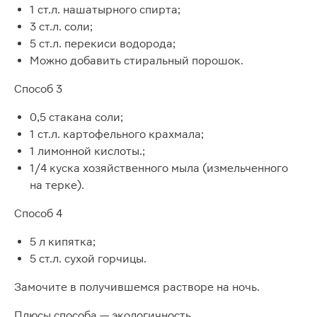
1 ст.л. нашатырного спирта;
3 ст.л. соли;
5 ст.л. перекиси водорода;
Можно добавить стиральный порошок.
Способ 3
0,5 стакана соли;
1 ст.л. картофельного крахмала;
1 лимонной кислоты.;
1/4 куска хозяйственного мыла (измельченного
на терке).
Способ 4
5 л кипятка;
5 ст.л. сухой горчицы.
Замочите в получившемся растворе на ночь.
Плюсы способа — экологичность,