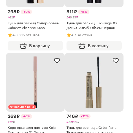
298 ₽
311 ₽
-39%
-43%
492 ₽
549.99 ₽
Тушь для ресниц Супер-объем
Тушь для ресниц Luxvisage XXL
Cabaret Vivienne Sabo
Длина-Изгиб-Объем Черная
4.8
· 215 отзывов
4.7
· 41 отзыв
В корзину
В корзину
Финальная цена
269 ₽
746 ₽
-45%
-32%
492 ₽
1099.99 ₽
Карандаш каял для глаз Kajal
Тушь для ресниц L’Oréal Paris
Eyeliner тон 01 Divage
Telescopic для удлинения и