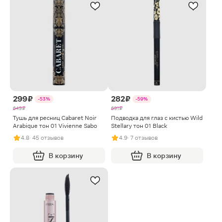
299 ₽
282 ₽
-53%
-59%
649 ₽
691 ₽
Тушь для ресниц Cabaret Noir
Подводка для глаз с кистью Wild
Arabique тон 01 Vivienne Sabo
Stellary тон 01 Black
4.8
· 45 отзывов
4.9
· 7 отзывов
В корзину
В корзину