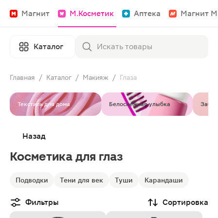
Магнит
М.Косметик
Аптека
Магнит М
Каталог
Главная
/
Каталог
/
Макияж
/
Глаза
Текстиль для дома
Белоснежная улыбка
Забот
Назад
Косметика для глаз
Подводки
Тени для век
Туши
Карандаши
Фильтры
Сортировка