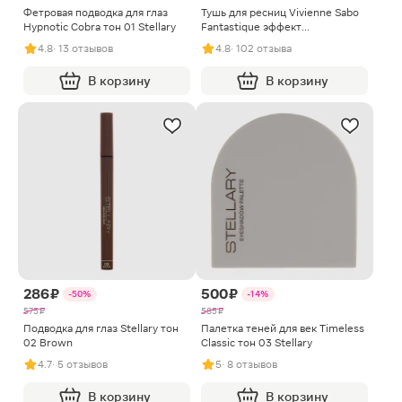
Фетровая подводка для глаз
Тушь для ресниц Vivienne Sabo
Hypnotic Cobra тон 01 Stellary
Fantastique эффект
гиперобъема тон 01
4.8
· 13 отзывов
4.8
· 102 отзыва
В корзину
В корзину
286 ₽
500 ₽
-50%
-14%
575 ₽
585 ₽
Подводка для глаз Stellary тон
Палетка теней для век Timeless
02 Brown
Classic тон 03 Stellary
4.7
· 5 отзывов
5
· 8 отзывов
В корзину
В корзину