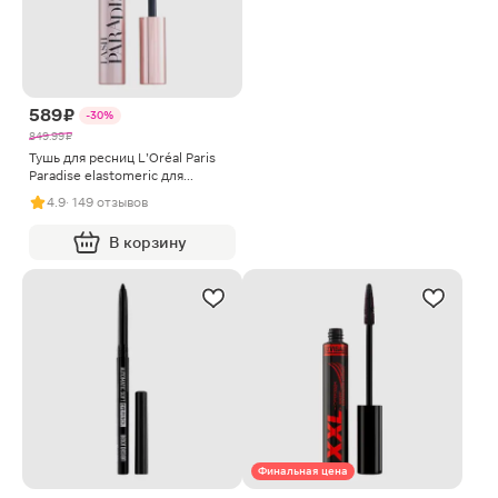
589 ₽
-30%
849.99 ₽
Тушь для ресниц L’Oréal Paris
Paradise elastomeric для
головокружительного объема
4.9
· 149 отзывов
Чёрная
В корзину
Финальная цена