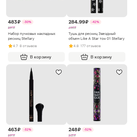
483 ₽
284.99 ₽
-30%
-42%
691 ₽
498 ₽
Набор пучковых накладных
Тушь для ресниц Звездный
ресниц Stellary
объем Like A Star тон 01 Stellary
4.7
· 8 отзывов
4.8
· 177 отзывов
В корзину
В корзину
463 ₽
248 ₽
-32%
-52%
691 ₽
523 ₽