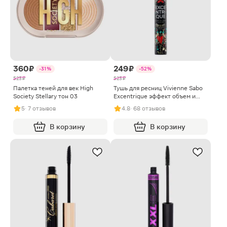
360 ₽
249 ₽
-31%
-52%
523 ₽
523 ₽
Палетка теней для век High
Тушь для ресниц Vivienne Sabo
Society Stellary тон 03
Excentrique эффект объем и
удлинение тон 01
5
· 7 отзывов
4.8
· 68 отзывов
В корзину
В корзину