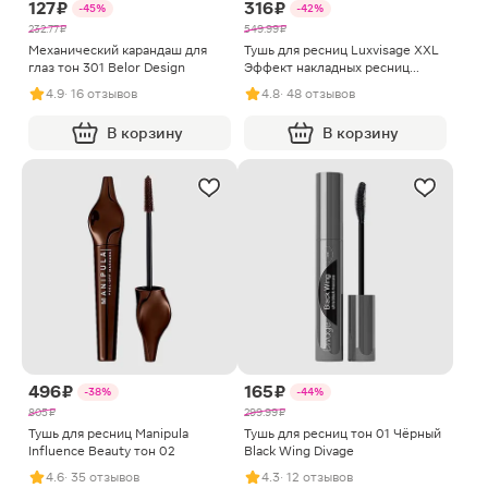
127 ₽
316 ₽
-45%
-42%
232.77 ₽
549.99 ₽
Механический карандаш для
Тушь для ресниц Luxvisage XXL
глаз тон 301 Belor Design
Эффект накладных ресниц
Черная
4.9
· 16 отзывов
4.8
· 48 отзывов
В корзину
В корзину
496 ₽
165 ₽
-38%
-44%
805 ₽
299.99 ₽
Тушь для ресниц Manipula
Тушь для ресниц тон 01 Чёрный
Influence Beauty тон 02
Black Wing Divage
4.6
· 35 отзывов
4.3
· 12 отзывов