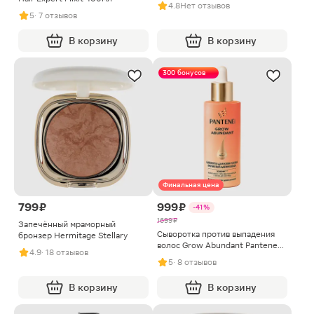
4.8
Нет отзывов
5
· 7 отзывов
В корзину
В корзину
300 бонусов
Финальная цена
799 ₽
999 ₽
-41%
1699 ₽
Запечённый мраморный
Сыворотка против выпадения
бронзер Hermitage Stellary
волос Grow Abundant Pantene
4.9
· 18 отзывов
60мл
5
· 8 отзывов
В корзину
В корзину