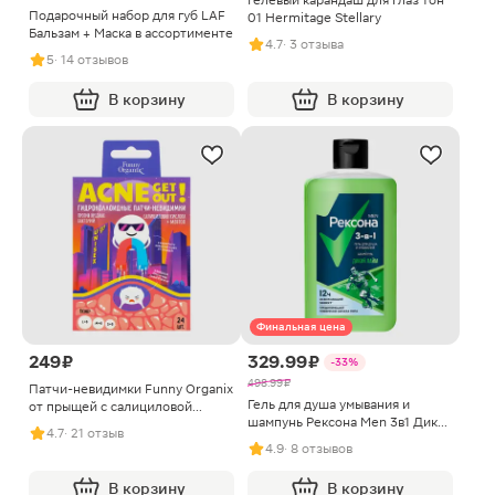
Гелевый карандаш для глаз тон
Подарочный набор для губ LAF
01 Hermitage Stellary
Бальзам + Маска в ассортименте
4.7
· 3 отзыва
5
· 14 отзывов
В корзину
В корзину
Финальная цена
249 ₽
329.99 ₽
-33%
498.99 ₽
Патчи-невидимки Funny Organix
Гель для душа умывания и
от прыщей с салициловой
шампунь Рексона Men 3в1 Дикий
кислотой и ментолом
4.7
· 21 отзыв
Лайм 490мл
4.9
· 8 отзывов
В корзину
В корзину