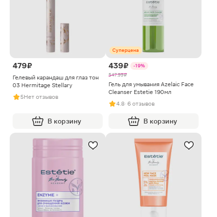
Суперцена
479 ₽
439 ₽
-19%
547.99 ₽
Гелевый карандаш для глаз тон
Гель для умывания Azelaic Face
03 Hermitage Stellary
Cleanser Estetie 190мл
5
Нет отзывов
4.8
· 6 отзывов
В корзину
В корзину