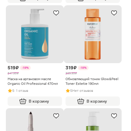
519 ₽
319 ₽
-19%
-18%
647.99 ₽
389.99 ₽
Маска на аргановом масле
Обновляющий тоник Glow&Peel
Organic Oil Professional 470мл
Toner Estetie 190мл
5
· 1 отзыв
5
Нет отзывов
В корзину
В корзину