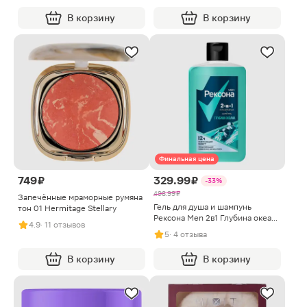
В корзину
В корзину
Финальная цена
749 ₽
329.99 ₽
-33%
498.99 ₽
Запечённые мраморные румяна
Гель для душа и шампунь
тон 01 Hermitage Stellary
Рексона Men 2в1 Глубина океана
4.9
· 11 отзывов
490мл
5
· 4 отзыва
В корзину
В корзину