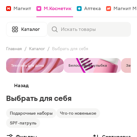
Магнит
М.Косметик
Аптека
Магнит М
Каталог
Главная
/
Каталог
/
Выбрать для себя
Текстиль для дома
Белоснежная улыбка
Забот
Назад
Выбрать для себя
Подарочные наборы
Что-то новенькое
SPF-патруль
Фильтры
Сортировка