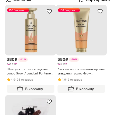
150 бонусов
150 бонусов
380 ₽
380 ₽
-41%
-49%
649.99 ₽
749.99 ₽
Шампунь против выпадения
Бальзам ополаскиватель против
волос Grow Abundant Pantene
выпадения волос Grow
290мл
Abundant Pantene 250мл
4.9
· 25 отзывов
4.9
· 8 отзывов
В корзину
В корзину