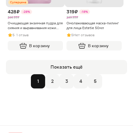
Суперцена
428 ₽
319 ₽
-28%
-18%
598.99 ₽
389.99 ₽
Очищающая энзимная пудра для
Омолаживающая маска-пилинг
сияния и выравнивания кожи
для лица Estetie 50мл
Enzyme+ Estetie 50г
5
· 1 отзыв
5
Нет отзывов
В корзину
В корзину
Показать ещё
1
2
3
4
5