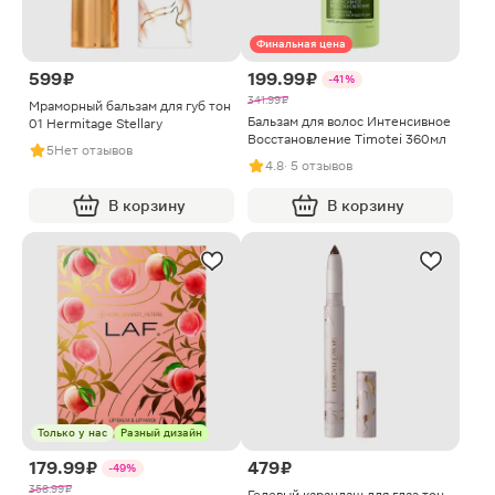
Финальная цена
599 ₽
199.99 ₽
-41%
341.99 ₽
Мраморный бальзам для губ тон
Бальзам для волос Интенсивное
01 Hermitage Stellary
Восстановление Timotei 360мл
5
Нет отзывов
4.8
· 5 отзывов
В корзину
В корзину
Только у нас
Разный дизайн
179.99 ₽
479 ₽
-49%
358.99 ₽