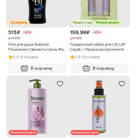
Суперцена
Только у нас
Разный дизайн
313 ₽
159.99 ₽
-43%
-42%
549.99 ₽
279.99 ₽
Гель для душа Энергия
Подарочный набор для губ LAF
Полинезии Свежесть грозы Фа
Скраб + Маска в ассортименте
Men 750мл
4.8
· 9 отзывов
4.8
· 8 отзывов
В корзину
В корзину
Финальная цена
Финальная цена