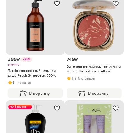
399 ₽
749 ₽
-33%
599.99 ₽
Запеченные мраморные румяна
Парфюмированный гель для
тон 02 Hermitage Stellary
душа Peach Synergetic 750мл
4.8
· 5 отзывов
5
· 4 отзыва
В корзину
В корзину
40 бонусов