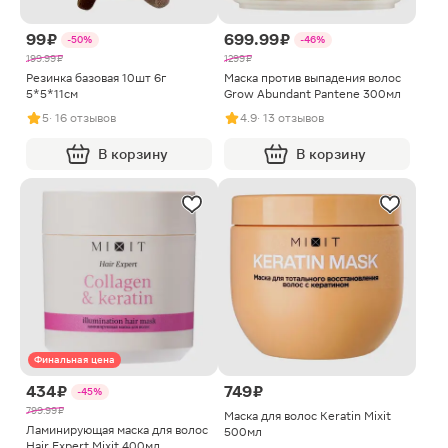
99 ₽
699.99 ₽
-50%
-46%
199.99 ₽
1299 ₽
Резинка базовая 10шт 6г
Маска против выпадения волос
5*5*11см
Grow Abundant Pantene 300мл
5
· 16 отзывов
4.9
· 13 отзывов
В корзину
В корзину
Финальная цена
434 ₽
749 ₽
-45%
799.99 ₽
Маска для волос Keratin Mixit
Ламинирующая маска для волос
500мл
Hair Expert Mixit 400мл