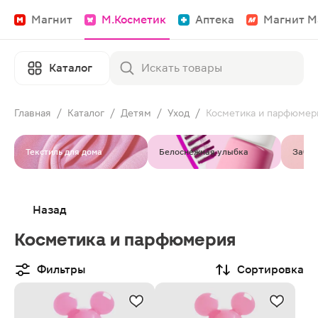
Магнит
М.Косметик
Аптека
Магнит М
Каталог
Главная
/
Каталог
/
Детям
/
Уход
/
Косметика и парфюмер
Текстиль для дома
Белоснежная улыбка
Забот
Назад
Косметика и парфюмерия
Фильтры
Сортировка