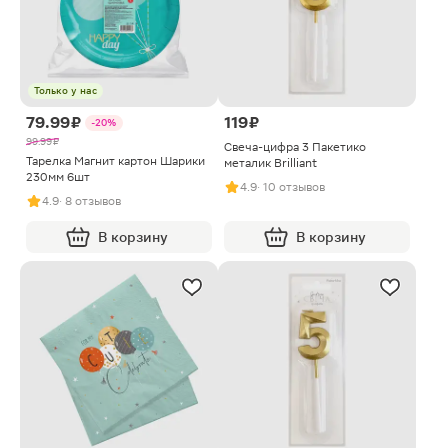
Только у нас
79.99 ₽
119 ₽
-20%
99.99 ₽
Свеча-цифра 3 Пакетико
Тарелка Магнит картон Шарики
металик Brilliant
230мм 6шт
4.9
· 10 отзывов
4.9
· 8 отзывов
В корзину
В корзину