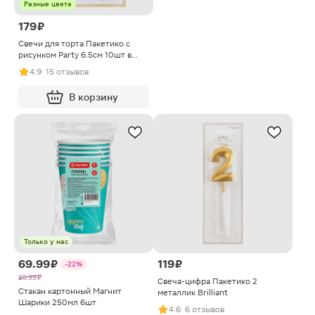
Разные цвета
179 ₽
Свечи для торта Пакетико с
рисунком Party 6.5см 10шт в
ассортименте
4.9
· 15 отзывов
В корзину
Только у нас
69.99 ₽
119 ₽
-22%
89.99 ₽
Свеча-цифра Пакетико 2
Стакан картонный Магнит
металлик Brilliant
Шарики 250мл 6шт
4.6
· 6 отзывов