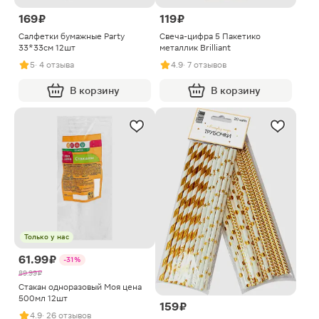
169 ₽
119 ₽
Салфетки бумажные Party
Свеча-цифра 5 Пакетико
33*33см 12шт
металлик Brilliant
5
· 4 отзыва
4.9
· 7 отзывов
В корзину
В корзину
Только у нас
61.99 ₽
-31%
89.99 ₽
Стакан одноразовый Моя цена
500мл 12шт
159 ₽
4.9
· 26 отзывов