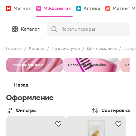
Магнит
М.Косметик
Аптека
Магнит М
Каталог
Главная
/
Каталог
/
На все случаи
/
Для праздника
/
Офор
Текстиль для дома
Белоснежная улыбка
Забот
Назад
Оформление
Фильтры
Сортировка