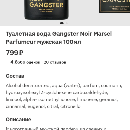
Туалетная вода Gangster Noir Marsel
Parfumeur мужская 100мл
799 ₽
4.8
366 оценок · 20 отзывов
Состав
Alcohol denaturated, aqua (water), pаrfum, coumarin,
hydroxyisohexyl 3-cyclohexene carboxaldehyde,
linalool, alpha- isomethyl ionone, limonene, geraniol,
cinnamal, eugenol, citral, citronellol
Описание
Многогранный мужской парфюм из свежих и