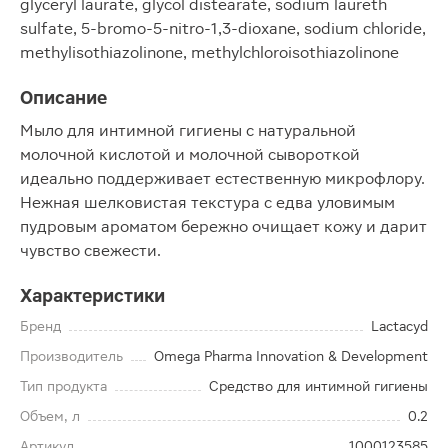
glyceryl laurate, glycol distearate, sodium laureth
sulfate, 5-bromo-5-nitro-1,3-dioxane, sodium chloride,
methylisothiazolinone, methylchloroisothiazolinone
Описание
Мыло для интимной гигиены с натуральной
молочной кислотой и молочной сывороткой
идеально поддерживает естественную микрофлору.
Нежная шелковистая текстура с едва уловимым
пудровым ароматом бережно очищает кожу и дарит
чувство свежести.
Характеристики
Бренд
Lactacyd
Производитель
Omega Pharma Innovation & Development
Тип продукта
Средство для интимной гигиены
Объем, л
0.2
Артикул
1000123585