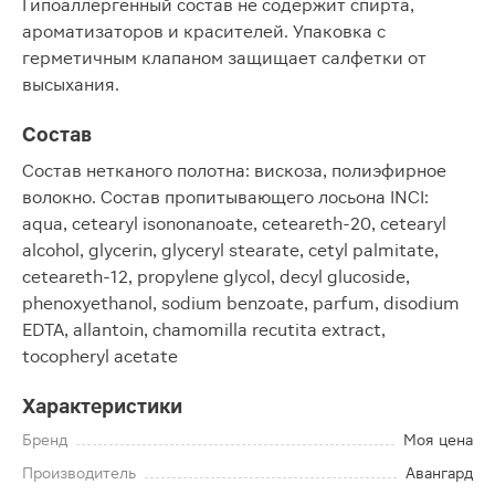
Гипоаллергенный состав не содержит спирта,
ароматизаторов и красителей. Упаковка с
герметичным клапаном защищает салфетки от
высыхания.
Состав
Состав нетканого полотна: вискоза, полиэфирное
волокно. Состав пропитывающего лосьона INCI:
aqua, cetearyl isononanoate, ceteareth-20, cetearyl
alcohol, glycerin, glyceryl stearate, cetyl palmitate,
ceteareth-12, propylene glycol, decyl glucoside,
phenoxyethanol, sodium benzoate, parfum, disodium
EDTA, allantoin, chamomilla recutita extract,
tocopheryl acetate
Характеристики
Бренд
Моя цена
Производитель
Авангард