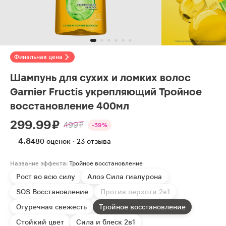
Финальная цена
Шампунь для сухих и ломких волос
Garnier Fructis укрепляющий Тройное
восстановление 400мл
299.99 ₽
499 ₽
-39%
4.8
480 оценок · 23 отзыва
Название эффекта:
Тройное восстановление
Рост во всю силу
Алоэ Сила гиалурона
SOS Восстановление
Против перхоти 2в1
Огуречная свежесть
Тройное восстановление
Стойкий цвет
Сила и блеск 2в1