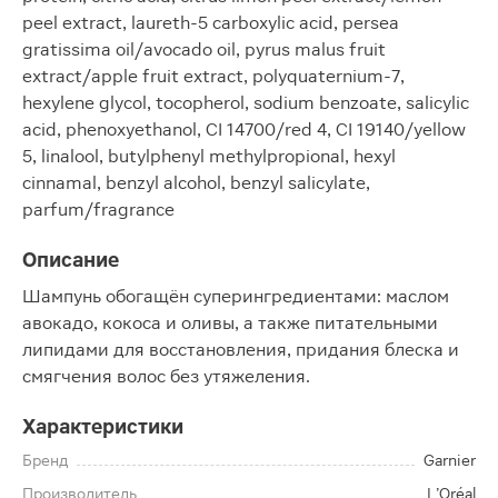
peel extract, laureth-5 carboxylic acid, persea
gratissima oil/avocado oil, pyrus malus fruit
extract/apple fruit extract, polyquaternium-7,
hexylene glycol, tocopherol, sodium benzoate, salicylic
acid, phenoxyethanol, CI 14700/red 4, CI 19140/yellow
5, linalool, butylphenyl methylpropional, hexyl
cinnamal, benzyl alcohol, benzyl salicylate,
parfum/fragrance
Описание
Шампунь обогащён суперингредиентами: маслом
авокадо, кокоса и оливы, а также питательными
липидами для восстановления, придания блеска и
смягчения волос без утяжеления.
Характеристики
Бренд
Garnier
Производитель
L’Oréal