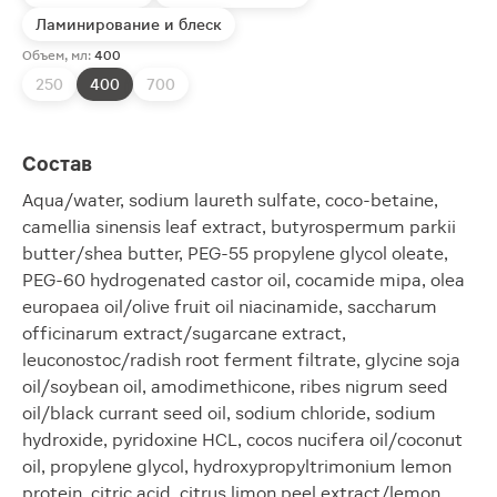
Ламинирование и блеск
Объем, мл:
400
250
400
700
Состав
Aqua/water, sodium laureth sulfate, coco-betaine,
camellia sinensis leaf extract, butyrospermum parkii
butter/shea butter, PEG-55 propylene glycol oleate,
PEG-60 hydrogenated castor oil, cocamide mipa, olea
europaea oil/olive fruit oil niacinamide, saccharum
officinarum extract/sugarcane extract,
leuconostoc/radish root ferment filtrate, glycine soja
oil/soybean oil, amodimethicone, ribes nigrum seed
oil/black currant seed oil, sodium chloride, sodium
hydroxide, pyridoxine HCL, cocos nucifera oil/coconut
oil, propylene glycol, hydroxypropyltrimonium lemon
protein, citric acid, citrus limon peel extract/lemon