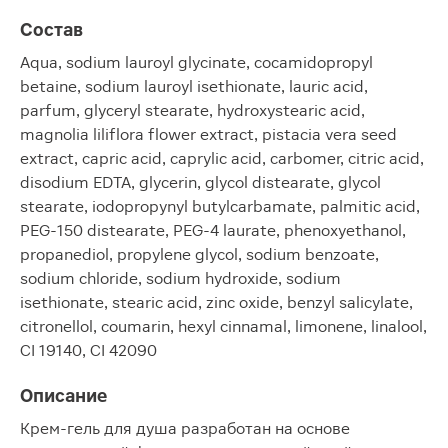
Состав
Aqua, sodium lauroyl glycinate, cocamidopropyl
betaine, sodium lauroyl isethionate, lauric acid,
parfum, glyceryl stearate, hydroxystearic acid,
magnolia liliflora flower extract, pistacia vera seed
extract, capric acid, caprylic acid, carbomer, citric acid,
disodium EDTA, glycerin, glycol distearate, glycol
stearate, iodopropynyl butylcarbamate, palmitic acid,
PEG-150 distearate, PEG-4 laurate, phenoxyethanol,
propanediol, propylene glycol, sodium benzoate,
sodium chloride, sodium hydroxide, sodium
isethionate, stearic acid, zinc oxide, benzyl salicylate,
citronellol, coumarin, hexyl cinnamal, limonene, linalool,
CI 19140, CI 42090
Описание
Крем-гель для душа разработан на основе