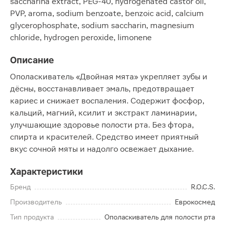
saccharina extract, PEG-40, hydrogenated castor oil,
PVP, aroma, sodium benzoate, benzoic acid, calcium
glycerophosphate, sodium saccharin, magnesium
chloride, hydrogen peroxide, limonene
Описание
Ополаскиватель «Двойная мята» укрепляет зубы и
дёсны, восстанавливает эмаль, предотвращает
кариес и снижает воспаления. Содержит фосфор,
кальций, магний, ксилит и экстракт ламинарии,
улучшающие здоровье полости рта. Без фтора,
спирта и красителей. Средство имеет приятный
вкус сочной мяты и надолго освежает дыхание.
Характеристики
Бренд
R.O.C.S.
Производитель
Еврокосмед
Тип продукта
Ополаскиватель для полости рта