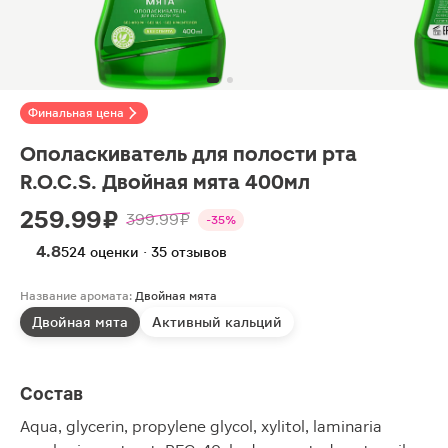
Финальная цена
Ополаскиватель для полости рта
R.O.C.S. Двойная мята 400мл
259.99 ₽
399.99 ₽
-35%
4.8
524 оценки · 35 отзывов
Название аромата:
Двойная мята
Двойная мята
Активный кальций
Состав
Aqua, glycerin, propylene glycol, xylitol, laminaria