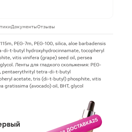
тики
Документы
Отзывы
5m, PEG-7m, PEG-100, silica, aloe barbadensis
tra-di-t-butyl hydroxyhydrocinnamate, tocopheryl
hite, vitis vinifera (grape) seed oil, persea
, glycol. Ленты для гладкого скольжения: PEG-
 pentaerythrityl tetra-di-t-butyl
ryl acetate, tris (di-t-butyl) phosphite, vitis
ea gratissima (avocado) oil, BHT, glycol
ервый