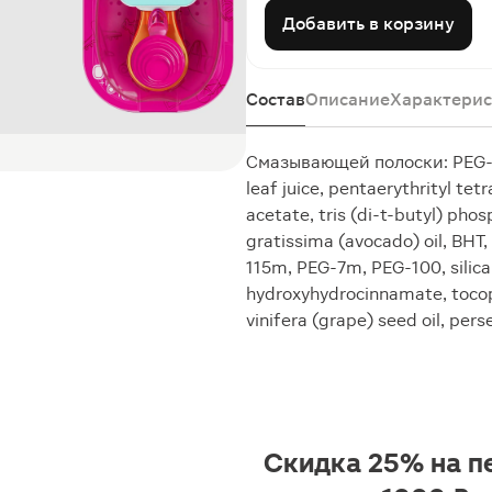
Добавить в корзину
Состав
Описание
Характерис
Смазывающей полоски: PEG-11
leaf juice, pentaerythrityl te
acetate, tris (di-t-butyl) phosp
gratissima (avocado) oil, BHT
115m, PEG-7m, PEG-100, silica,
hydroxyhydrocinnamate, tocophe
vinifera (grape) seed oil, pers
Скидка 25% на п