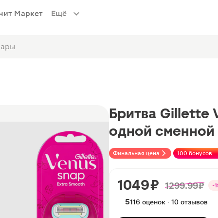
нит Маркет
Ещё
Бритва Gillette
одной сменной
Финальная цена
100 бонусов
1049 ₽
1299.99 ₽
-
5
116 оценок · 10 отзывов