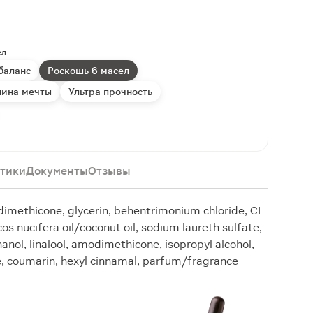
ел
баланс
Роскошь 6 масел
лина мечты
Ультра прочность
тики
Документы
Отзывы
dimethicone, glycerin, behentrimonium chloride, CI
cos nucifera oil/coconut oil, sodium laureth sulfate,
nol, linalool, amodimethicone, isopropyl alcohol,
e, coumarin, hexyl cinnamal, parfum/fragrance