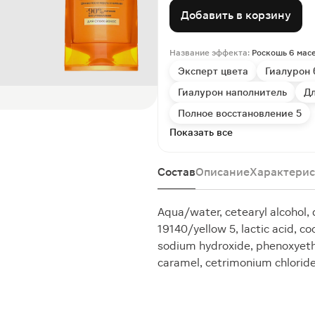
Добавить в корзину
Название эффекта:
Роскошь 6 мас
Эксперт цвета
Гиалурон 
Гиалурон наполнитель
Д
Полное восстановление 5
Показать все
Состав
Описание
Характерис
Aqua/water, cetearyl alcohol, 
19140/yellow 5, lactic acid, co
sodium hydroxide, phenoxyetha
caramel, cetrimonium chlorid