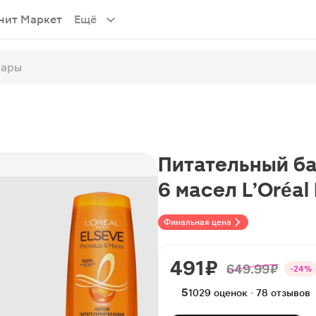
нит Маркет
Ещё
Питательный ба
6 масел L’Oréal
Финальная цена
491 ₽
649.99 ₽
-24%
5
1029 оценок · 78 отзывов