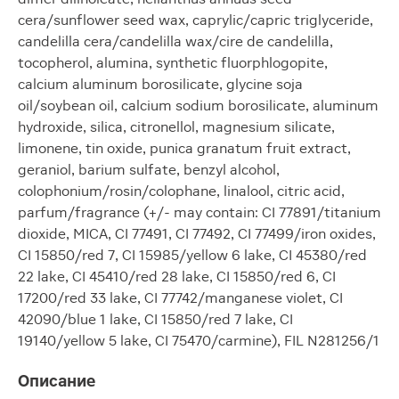
cera/sunflower seed wax, caprylic/capric triglyceride,
candelilla cera/candelilla wax/cire de candelilla,
tocopherol, alumina, synthetic fluorphlogopite,
calcium aluminum borosilicate, glycine soja
oil/soybean oil, calcium sodium borosilicate, aluminum
hydroxide, silica, citronellol, magnesium silicate,
limonene, tin oxide, punica granatum fruit extract,
geraniol, barium sulfate, benzyl alcohol,
colophonium/rosin/colophane, linalool, citric acid,
parfum/fragrance (+/- may contain: CI 77891/titanium
dioxide, MICA, CI 77491, CI 77492, CI 77499/iron oxides,
CI 15850/red 7, CI 15985/yellow 6 lake, CI 45380/red
22 lake, CI 45410/red 28 lake, CI 15850/red 6, CI
17200/red 33 lake, CI 77742/manganese violet, CI
42090/blue 1 lake, CI 15850/red 7 lake, CI
19140/yellow 5 lake, CI 75470/carmine), FIL N281256/1
Описание