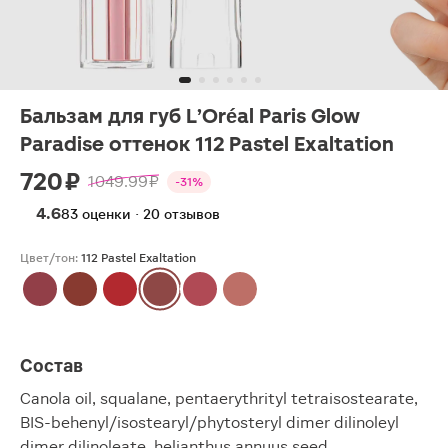
Бальзам для губ L’Oréal Paris Glow
Paradise оттенок 112 Pastel Exaltation
720 ₽
1049.99 ₽
-31%
4.6
83 оценки · 20 отзывов
Цвет/тон:
112 Pastel Exaltation
Состав
Canola oil, squalane, pentaerythrityl tetraisostearate,
BIS-behenyl/isostearyl/phytosteryl dimer dilinoleyl
dimer dilinoleate, helianthus annuus seed