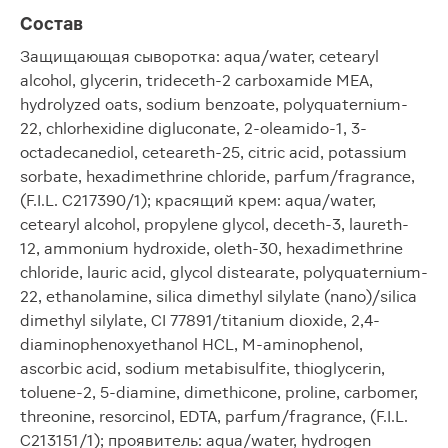
Состав
Защищающая сыворотка: aqua/water, cetearyl
alcohol, glycerin, trideceth-2 carboxamide MEA,
hydrolyzed oats, sodium benzoate, polyquaternium-
22, chlorhexidine digluconate, 2-oleamido-1, 3-
octadecanediol, ceteareth-25, citric acid, potassium
sorbate, hexadimethrine chloride, parfum/fragrance,
(F.I.L. C217390/1); красящий крем: aqua/water,
cetearyl alcohol, propylene glycol, deceth-3, laureth-
12, ammonium hydroxide, oleth-30, hexadimethrine
chloride, lauric acid, glycol distearate, polyquaternium-
22, ethanolamine, silica dimethyl silylate (nano)/silica
dimethyl silylate, CI 77891/titanium dioxide, 2,4-
diaminophenoxyethanol HCL, M-aminophenol,
ascorbic acid, sodium metabisulfite, thioglycerin,
toluene-2, 5-diamine, dimethicone, proline, carbomer,
threonine, resorcinol, EDTA, parfum/fragrance, (F.I.L.
C213151/1); проявитель: aqua/water, hydrogen