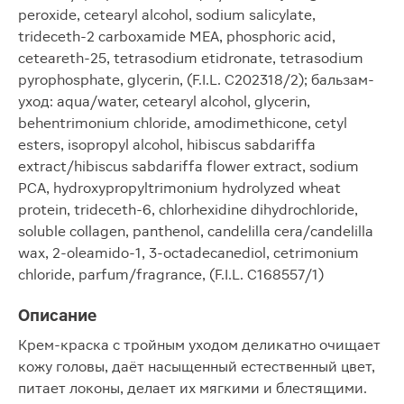
peroxide, cetearyl alcohol, sodium salicylate,
trideceth-2 carboxamide MEA, phosphoric acid,
ceteareth-25, tetrasodium etidronate, tetrasodium
pyrophosphate, glycerin, (F.I.L. C202318/2); бальзам-
уход: aqua/water, cetearyl alcohol, glycerin,
behentrimonium chloride, amodimethicone, cetyl
esters, isopropyl alcohol, hibiscus sabdariffa
extract/hibiscus sabdariffa flower extract, sodium
PCA, hydroxypropyltrimonium hydrolyzed wheat
protein, trideceth-6, chlorhexidine dihydrochloride,
soluble collagen, panthenol, candelilla cera/candelilla
wax, 2-oleamido-1, 3-octadecanediol, cetrimonium
chloride, parfum/fragrance, (F.I.L. C168557/1)
Описание
Крем-краска с тройным уходом деликатно очищает
кожу головы, даёт насыщенный естественный цвет,
питает локоны, делает их мягкими и блестящими.