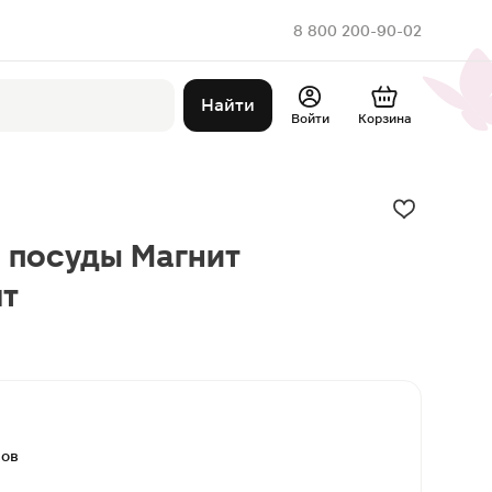
8 800 200-90-02
Найти
Войти
Корзина
я посуды Магнит
т
вов