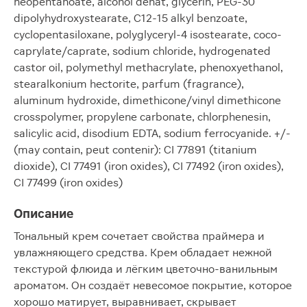
neopentanoate, alcohol denat, glycerin, PEG-30
dipolyhydroxystearate, C12-15 alkyl benzoate,
cyclopentasiloxane, polyglyceryl-4 isostearate, coco-
caprylate/caprate, sodium chloride, hydrogenated
castor oil, polymethyl methacrylate, phenoxyethanol,
stearalkonium hectorite, parfum (fragrance),
aluminum hydroxide, dimethicone/vinyl dimethicone
crosspolymer, propylene carbonate, chlorphenesin,
salicylic acid, disodium EDTA, sodium ferrocyanide. +/-
(may contain, peut contenir): CI 77891 (titanium
dioxide), CI 77491 (iron oxides), CI 77492 (iron oxides),
CI 77499 (iron oxides)
Описание
Тональный крем сочетает свойства праймера и
увлажняющего средства. Крем обладает нежной
текстурой флюида и лёгким цветочно-ванильным
ароматом. Он создаёт невесомое покрытие, которое
хорошо матирует, выравнивает, скрывает