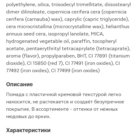
polyethylene, silica, triisodecyl trimellitate, diisostearyl
dimer dilinoleate, copernicia cerifera cera (copernicia
cerifera (carnauba) wax), caprylic (capric triglyceride),
cera microcristallina (microcrystalline wax), helianthus
annuus seed cera, isopropyl lanolate, MICA,
hydrogenated vegetable oil, paraffin, tocopheryl
acetate, pentaerythrityl tetracaprylate (tetracaprate),
aroma (flavor), propylparaben, BHT, CI 77891 (titanium
dioxide), CI 15850 (red 7), CI 77491 (iron oxides), CI
77492 (iron oxides), CI 77499 (iron oxides)
Описание
Помада с пластичной кремовой текстурой легко
наносится, не растекается и создаёт безупречное
покрытие. В ассортименте - оттенки от нежных
нюдовых до ярких.
Характеристики