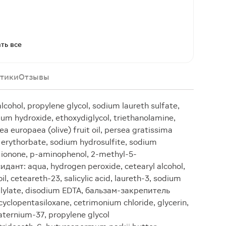
ть все
тики
Отзывы
cohol, propylene glycol, sodium laureth sulfate,
um hydroxide, ethoxydiglycol, triethanolamine,
ea europaea (olive) fruit oil, persea gratissima
 erythorbate, sodium hydrosulfite, sodium
l ionone, p-аminophenol, 2-methyl-5-
дант: aqua, hydrogen peroxide, cetearyl alcohol,
, ceteareth-23, salicylic acid, laureth-3, sodium
silylate, disodium EDTA, бальзам-закрепитель
 cyclopentasiloxane, cetrimonium chloride, glycerin,
aternium-37, propylene glycol