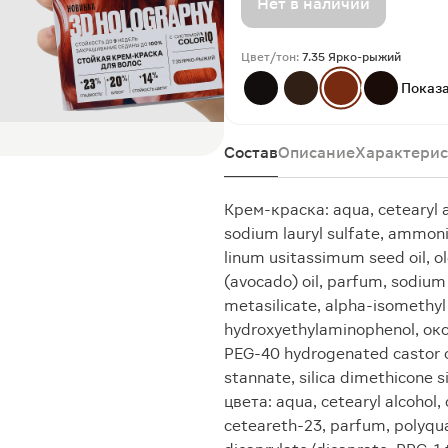
Нет в наличии
Цвет/тон:
7.35 Ярко-рыжий
Показа
Состав
Описание
Характерис
Крем-краска: aqua, cetearyl al
sodium lauryl sulfate, ammoni
linum usitassimum seed oil, ol
(avocado) oil, parfum, sodium
metasilicate, alpha-isomethy
hydroxyethylaminophenol, окси
PEG-40 hydrogenated castor oil
stannate, silica dimethicone 
цвета: aqua, cetearyl alcohol,
ceteareth-23, parfum, polyqu