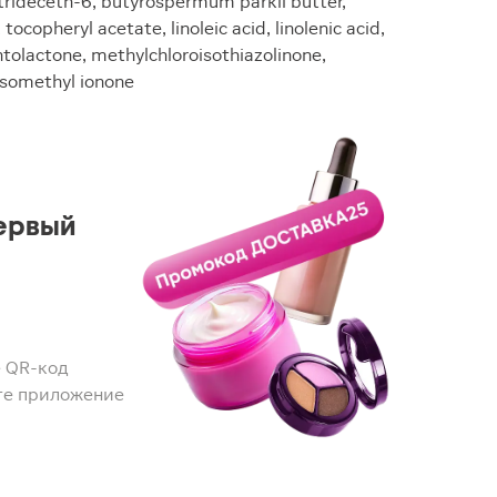
trideceth-6, butyrospermum parkii butter,
tocopheryl acetate, linoleic acid, linolenic acid,
ntolactone, methylchloroisothiazolinone,
isomethyl ionone
ервый
 QR-код
те приложение