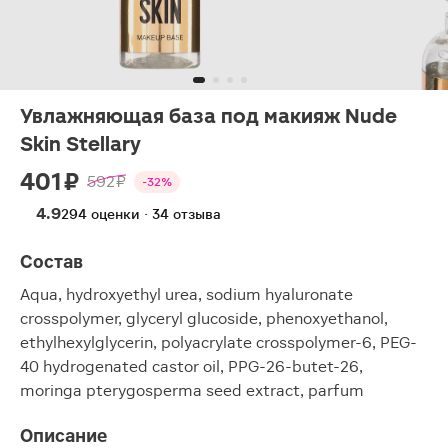
Увлажняющая база под макияж Nude
Skin Stellary
401 ₽
592 ₽
-32%
4.9
294 оценки · 34 отзыва
Состав
Aqua, hydroxyethyl urea, sodium hyaluronate
crosspolymer, glyceryl glucoside, phenoxyethanol,
ethylhexylglycerin, polyacrylate crosspolymer-6, PEG-
40 hydrogenated castor oil, PPG-26-butet-26,
moringa pterygosperma seed extract, parfum
Описание