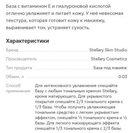
База с витамином Е и гиалуроновой кислотой
отлично увлажняет и питает кожу. У неё невесомая
текстура, которая готовит кожу к макияжу,
выравнивает тон, устраняет сухость.
Характеристики
Бренд
Stellary Skin Studio
Производитель
Stellary Cosmetics
Тип продукта
База под макияж
Объем, л
0.03
Способ
Для интенсивного увлажнения смешайте
применения
базу с любым тональным кремом Stellary,
кроме матирующего. Для укрывистого
покрытия смешайте 2/3 тонального крема с
1/3 базы. Чтобы получить увлажняющее
тональное средство с легким укрывистым
эффектом, смешайте 1⁄2 тонального крема и 1⁄2
базы. Для легкого маскирующего эффекта
смешайте 1/3 тонального крема с 2/3 базы.