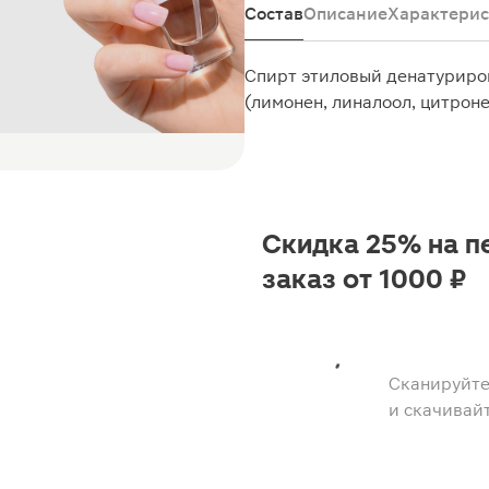
Состав
Описание
Характерис
Спирт этиловый денатуриро
(лимонен, линалоол, цитроне
Скидка 25% на п
заказ от 1000 ₽
Сканируйте
и скачивай