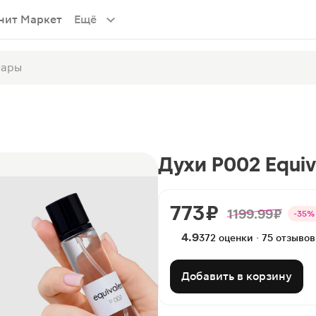
нит Маркет
Ещё
Духи P002 Equi
773 ₽
1199.99 ₽
-35%
4.9
372 оценки · 75 отзывов
Добавить в корзину