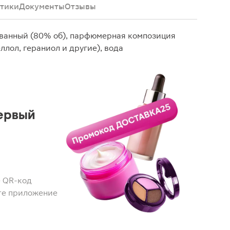
тики
Документы
Отзывы
ванный (80% об), парфюмерная композиция
ллол, гераниол и другие), вода
ервый
 QR-код
те приложение