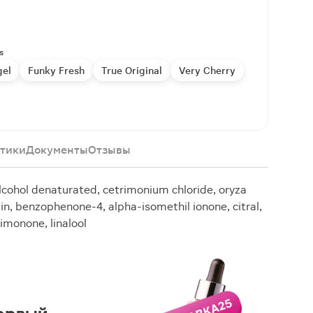
s
gel
Funky Fresh
True Original
Very Cherry
тики
Документы
Отзывы
cohol denaturated, cetrimonium chloride, oryza
tin, benzophenone-4, alpha-isomethil ionone, citral,
 limonone, linalool