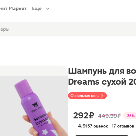
нит Маркет
Ещё
Шампунь для во
Dreams сухой 2
Финальная цена
292 ₽
449.99 ₽
-35%
4.9
157 оценок · 17 отзывов