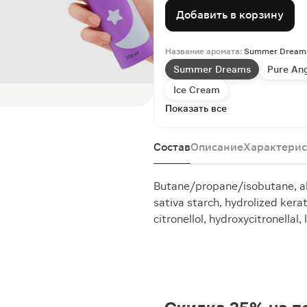
Добавить в корзину
Название аромата:
Summer Dream
Summer Dreams
Pure An
Ice Cream
Показать все
Состав
Описание
Характерис
Butane/propane/isobutane, al
sativa starch, hydrolized kera
citronellol, hydroxycitronellal,