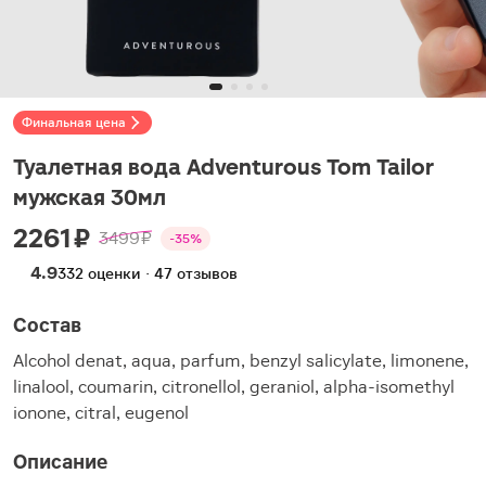
Финальная цена
Туалетная вода Adventurous Tom Tailor
мужская 30мл
2261 ₽
3499 ₽
-35%
4.9
332 оценки · 47 отзывов
Состав
Alcohol denat, aqua, parfum, benzyl salicylate, limonene,
linalool, coumarin, citronellol, geraniol, alpha-isomethyl
ionone, citral, eugenol
Описание