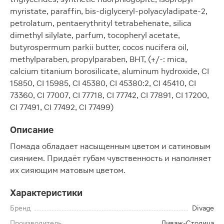
myristate, paraffin, bis-diglyceryl-polyacyladipate-2,
petrolatum, pentaerythrityl tetrabehenate, silica
dimethyl silylate, parfum, tocopheryl acetate,
butyrospermum parkii butter, cocos nucifera oil,
methylparaben, propylparaben, BHT, (+/-: mica,
calcium titanium borosilicate, aluminum hydroxide, CI
15850, CI 15985, CI 45380, CI 45380:2, CI 45410, CI
73360, CI 77007, CI 77718, CI 77742, CI 77891, CI 17200,
CI 77491, CI 77492, CI 77499)
Описание
Помада обладает насыщенным цветом и сатиновым
сиянием. Придаёт губам чувственность и наполняет
их сияющим матовым цветом.
Характеристики
Бренд
Divage
Производитель
Диваж-Столица