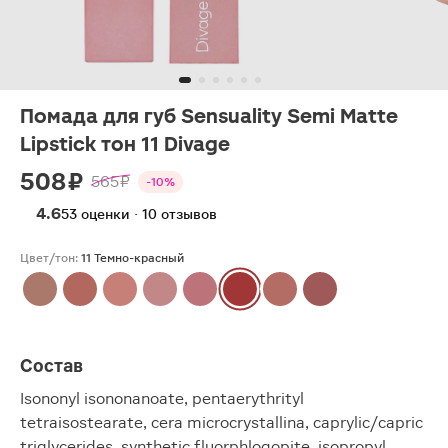
Помада для губ Sensuality Semi Matte
Lipstick тон 11 Divage
508 ₽
565 ₽
-10%
4.6
53 оценки · 10 отзывов
Цвет/тон:
11 Темно-красный
Состав
Isononyl isononanoate, pentaerythrityl
tetraisostearate, cera microcrystallina, caprylic/capric
triglycerides, synthetic fluorphlogopite, isopropyl