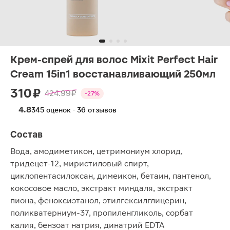
Крем-спрей для волос Mixit Perfect Hair
Cream 15in1 восстанавливающий 250мл
310 ₽
424.99 ₽
-27%
4.8
345 оценок · 36 отзывов
Состав
Вода, амодиметикон, цетримониум хлорид,
тридецет-12, миристиловый спирт,
циклопентасилоксан, димеикон, бетаин, пантенол,
кокосовое масло, экстракт миндаля, экстракт
пиона, феноксиэтанол, этилгексилглицерин,
поликватерниум-37, пропиленгликоль, сорбат
калия, бензоат натрия, динатрий EDTA