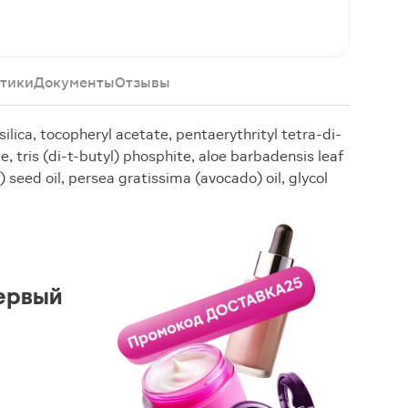
тики
Документы
Отзывы
lica, tocopheryl acetate, pentaerythrityl tetra-di-
 tris (di-t-butyl) phosphite, aloe barbadensis leaf
e) seed oil, persea gratissima (avocado) oil, glycol
ервый