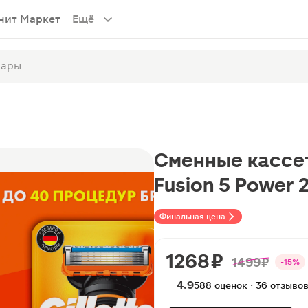
нит Маркет
Ещё
Сменные кассеты
Fusion 5 Power 
Финальная цена
1268 ₽
1499 ₽
-15%
4.9
588 оценок · 36 отзыво