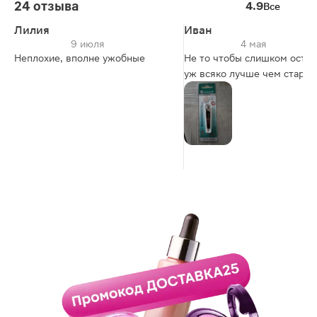
24 отзыва
4.9
Все
Лилия
Иван
9 июля
4 мая
Неплохие, вполне ужобные
Не то чтобы слишком остры
уж всяко лучше чем старый
книпсер. Я доволен. Спасибо
ещё и балы удалось списать