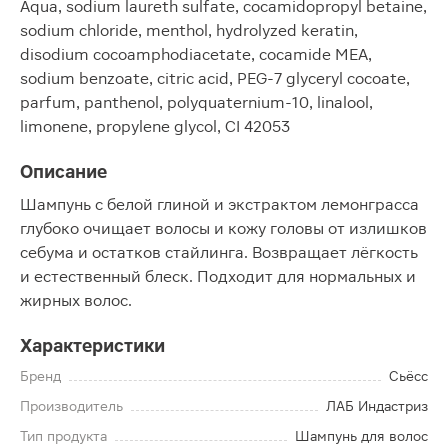
Aqua, sodium laureth sulfate, cocamidopropyl betaine,
sodium chloride, menthol, hydrolyzed keratin,
disodium cocoamphodiacetate, cocamide MEA,
sodium benzoate, citric acid, PEG-7 glyceryl cocoate,
parfum, panthenol, polyquaternium-10, linalool,
limonene, propylene glycol, CI 42053
Описание
Шампунь с белой глиной и экстрактом лемонграсса
глубоко очищает волосы и кожу головы от излишков
себума и остатков стайлинга. Возвращает лёгкость
и естественный блеск. Подходит для нормальных и
жирных волос.
Характеристики
Бренд
Сьёсс
Производитель
ЛАБ Индастриз
Тип продукта
Шампунь для волос