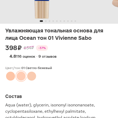
Увлажняющая тональная основа для
лица Ocean тон 01 Vivienne Sabo
398 ₽
634 ₽
-37%
4.8
116 оценок · 9 отзывов
Цвет/тон:
01 Светло-бежевый
Состав
Aqua (water), glycerin, isononyl isononanoate,
cyclopentasiloxane, ethylhexyl palmitate,
octyldodecanol, hydroxyethyl acrylate/sodium