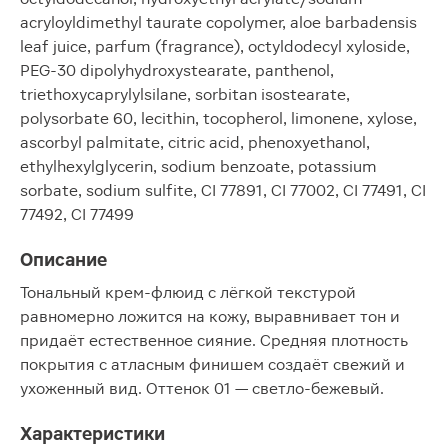
acryloyldimethyl taurate copolymer, aloe barbadensis
leaf juice, parfum (fragrance), octyldodecyl xyloside,
PEG-30 dipolyhydroxystearate, panthenol,
triethoxycaprylylsilane, sorbitan isostearate,
polysorbate 60, lecithin, tocopherol, limonene, xylose,
ascorbyl palmitate, citric acid, phenoxyethanol,
ethylhexylglycerin, sodium benzoate, potassium
sorbate, sodium sulfite, CI 77891, CI 77002, CI 77491, CI
77492, CI 77499
Описание
Тональный крем-флюид с лёгкой текстурой
равномерно ложится на кожу, выравнивает тон и
придаёт естественное сияние. Средняя плотность
покрытия с атласным финишем создаёт свежий и
ухоженный вид. Оттенок 01 — светло-бежевый.
Характеристики