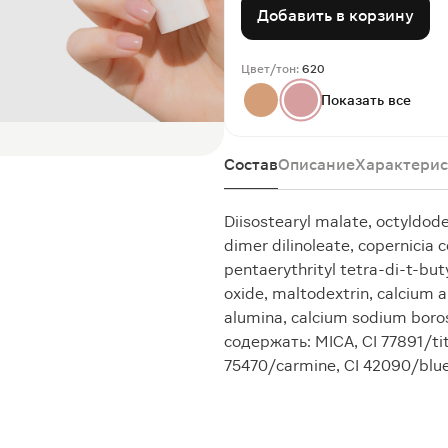
Добавить в корзину
Цвет/тон:
620
Показать все
Состав
Описание
Характерис
Diisostearyl malate, octyldode
dimer dilinoleate, copernicia 
pentaerythrityl tetra-di-t-bu
oxide, maltodextrin, calcium a
alumina, calcium sodium borosi
содержать: MICA, CI 77891/tita
75470/carmine, CI 42090/blue 