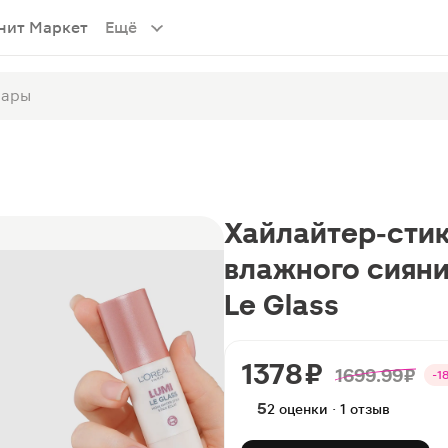
нит Маркет
Ещё
Хайлайтер-стик
влажного сияния
Le Glass
1378 ₽
1699.99 ₽
-1
5
2 оценки · 1 отзыв