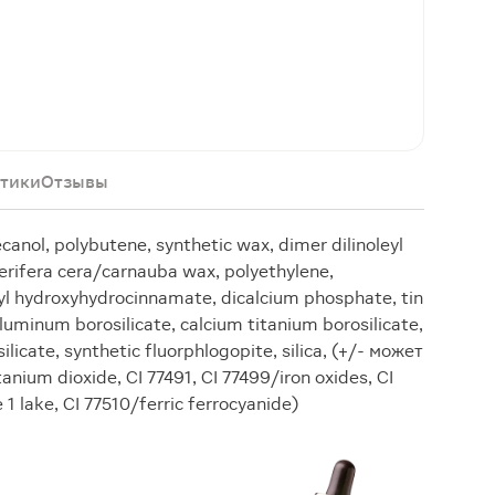
тики
Отзывы
canol, polybutene, synthetic wax, dimer dilinoleyl
cerifera cera/carnauba wax, polyethylene,
tyl hydroxyhydrocinnamate, dicalcium phosphate, tin
luminum borosilicate, calcium titanium borosilicate,
licate, synthetic fluorphlogopite, silica, (+/- может
nium dioxide, CI 77491, CI 77499/iron oxides, CI
1 lake, CI 77510/ferric ferrocyanide)