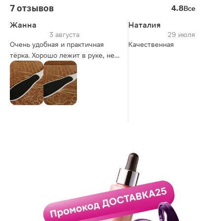
7 отзывов
4.8
Все
Жанна
Наталия
3 августа
29 июля
Очень удобная и практичная
Качественная
тёрка. Хорошо лежит в руке, не
гнётся и имеет оптимальный
размер. Легко моется. Сторону с
крупным зерном стоит
использовать, если много
ороговевшей кожи (она может
растрепать чешуйки), и после
этого шлифовать мелкой
стороной. Я обычно использую
только мелкую.