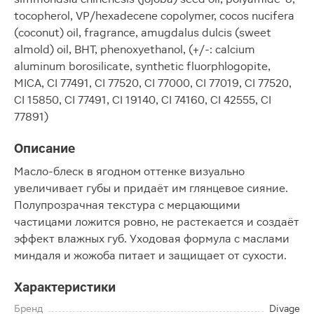
tocopherol, VP/hexadecene copolymer, cocos nucifera
(coconut) oil, fragrance, amugdalus dulcis (sweet
almold) oil, BHT, phenoxyethanol, (+/-: calcium
aluminum borosilicate, synthetic fluorphlogopite,
MICA, CI 77491, CI 77520, CI 77000, CI 77019, CI 77520,
CI 15850, CI 77491, CI 19140, CI 74160, CI 42555, CI
77891)
Описание
Масло-блеск в ягодном оттенке визуально
увеличивает губы и придаёт им глянцевое сияние.
Полупрозрачная текстура с мерцающими
частицами ложится ровно, не растекается и создаёт
эффект влажных губ. Уходовая формула с маслами
миндаля и жожоба питает и защищает от сухости.
Характеристики
Бренд
Divage