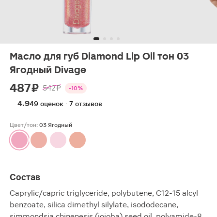
Масло для губ Diamond Lip Oil тон 03
Ягодный Divage
487 ₽
542 ₽
-10%
4.9
49 оценок · 7 отзывов
Цвет/тон:
03 Ягодный
Состав
Caprylic/capric triglyceride, polybutene, C12-15 alcyl
benzoate, silica dimethyl silylate, isododecane,
simmondsia chinenesis (jojoba) seed oil, polyamide-8,