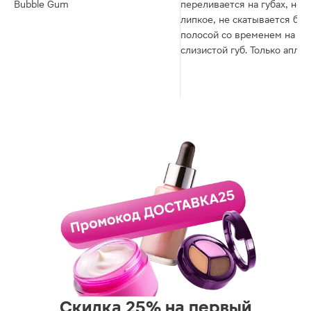
Bubble Gum
переливается на губах, не
липкое, не скатывается бел
полосой со временем на
слизистой губ. Только аплик
которым наносится масло
подкачал - толстый и тверд
не очень приятно им нанос
масло
Скидка 25% на первый