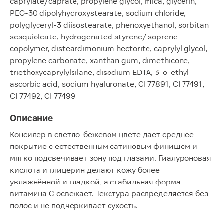
caprylate/caprate, propylene glycol, mica, glycerin,
PEG-30 dipolyhydroxystearate, sodium chloride,
polyglyceryl-3 diisostearate, phenoxyethanol, sorbitan
sesquioleate, hydrogenated styrene/isoprene
copolymer, disteardimonium hectorite, caprylyl glycol,
propylene carbonate, xanthan gum, dimethicone,
triethoxycaprylylsilane, disodium EDTA, 3-o-ethyl
ascorbic acid, sodium hyaluronate, CI 77891, CI 77491,
CI 77492, CI 77499
Описание
Консилер в светло-бежевом цвете даёт среднее
покрытие с естественным сатиновым финишем и
мягко подсвечивает зону под глазами. Гиалуроновая
кислота и глицерин делают кожу более
увлажнённой и гладкой, а стабильная форма
витамина С освежает. Текстура распределяется без
полос и не подчёркивает сухость.