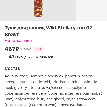
Тушь для ресниц Wild Stellary тон 02
Brown
Нет в наличии
467 ₽
668 ₽
-30%
4.7
103 оценки · 17 отзывов
Состав
Aqua (water), synthetic beeswax, paraffin, acacia
senegal gum, stearic acid, triethanolamine, palmitic
acid, glyceryl stearate, vp/eicosene copolymer,
copernicia cerifera cera (copernicia cerifera (carnauba)
wax), polybutene, butylene glycol, oryza sativa cera
(oryza sativa (rice) bran wax), phenoxyethanol,