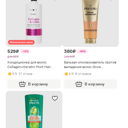
Финальная цена
529 ₽
380 ₽
-18%
-49%
649.99 ₽
749.99 ₽
Кондиционер для волос
Бальзам ополаскиватель против
Collagen+Keratin Mixit Hair
выпадения волос Grow
Expert 1л
Abundant Pantene 250мл
4.9
· 21 отзыв
4.9
· 8 отзывов
В корзину
В корзину