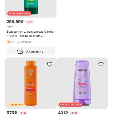
Финальная цена
299.99 ₽
-39%
499 ₽
Бальзам-ополаскиватель Garnier
Fructis Рост во всю силу
Укрепляющий с экстрактом
4.9
· 62 отзыва
яблока и ниацином для
ослабленных волос склонных к
В корзину
выпадению 387мл
Суперцена
Финальная цена
373 ₽
491 ₽
-37%
-24%