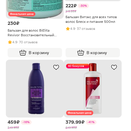
222 ₽
-30%
319.99 ₽
Финальная цена
Бальзам Витэкс для всех типов
волос Блеск и питание 500мл
230 ₽
4.9
· 37 отзывов
Бальзам для волос BiElita
Revivor Восстановительный
450мл
4.9
· 70 отзывов
В корзину
В корзину
40 бонусов
Финальная цена
459 ₽
379.99 ₽
-16%
-41%
549.99 ₽
649.99 ₽