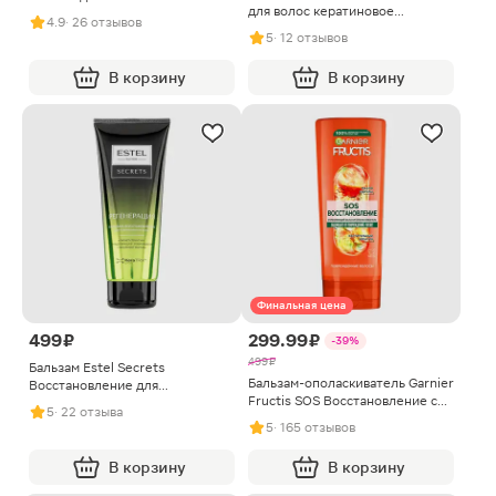
для волос кератиновое
100мл
4.9
· 26 отзывов
восстановление 260мл
5
· 12 отзывов
В корзину
В корзину
Финальная цена
499 ₽
299.99 ₽
-39%
499 ₽
Бальзам Estel Secrets
Бальзам-ополаскиватель Garnier
Восстановление для
Fructis SOS Восстановление с
поврежденных волос 200мл
5
· 22 отзыва
кератином Блеск и легкое
5
· 165 отзывов
расчесывание для
поврежденных волос 387мл
В корзину
В корзину