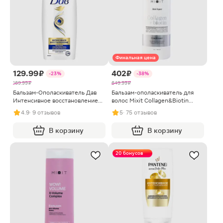
Финальная цена
129.99 ₽
402 ₽
-23%
-38%
169.99 ₽
649.99 ₽
Бальзам-Ополаскиватель Дав
Бальзам-ополаскиватель для
Интенсивное восстановление
волос Mixit Collagen&Biotin
100мл
восстанавливающий 1л
4.9
· 9 отзывов
5
· 75 отзывов
В корзину
В корзину
20 бонусов