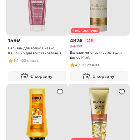
Финальная цена
159 ₽
482 ₽
-25%
649.99 ₽
Бальзам для волос Витэкс
Бальзам-ополаскиватель для
Кашемир для восстановления
волос Mixit
волос 200мл
4.8
· 122 отзыва
Collagen&AminoAcids питание
4.7
· 92 отзыва
1л
В корзину
В корзину