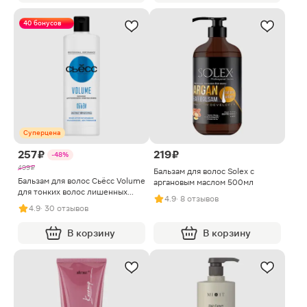
40 бонусов
Суперцена
257 ₽
219 ₽
-48%
499 ₽
Бальзам для волос Solex с
Бальзам для волос Сьёсс Volume
аргановым маслом 500мл
для тонких волос лишенных
4.9
· 8 отзывов
объема женский 450мл
4.9
· 30 отзывов
В корзину
В корзину