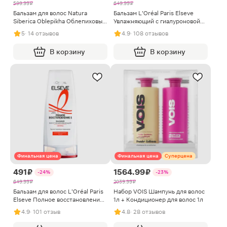
599.99 ₽
649.99 ₽
Бальзам для волос Natura
Бальзам L’Oréal Paris Elseve
Siberica Oblepikha Облепиховый
Увлажняющий с гиалуроновой
Питание и восстановление
кислотой для обезвоженных и
5
· 14 отзывов
4.9
· 108 отзывов
400мл
тонких волос 400мл
В корзину
В корзину
Финальная цена
Финальная цена
Суперцена
491 ₽
1564.99 ₽
-24%
-23%
649.99 ₽
2039.99 ₽
Бальзам для волос L’Oréal Paris
Набор VOIS Шампунь для волос
Elseve Полное восстановление
1л + Кондиционер для волос 1л
5 для поврежденных волос
4.9
· 101 отзыв
4.8
· 28 отзывов
400мл