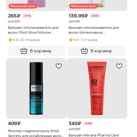
Финальная цена
Финальная цена
265 ₽
139.99 ₽
-41%
-30%
449.99 ₽
199.99 ₽
Бальзам-ополаскиватель для
Бальзам-ополаскиватель для
волос Mixit Wow!Volume
волос Интенсивное
укрепляющий 400мл
восстановление Pantene Pro-V
4.8
· 20 отзывов
4.9
· 7 отзывов
90мл
В корзину
В корзину
409 ₽
340 ₽
-24%
449.99 ₽
Филлер-гидроконтроль Estel
Бальзам Alerana Pharma Care
Secrets для ослабленных волос