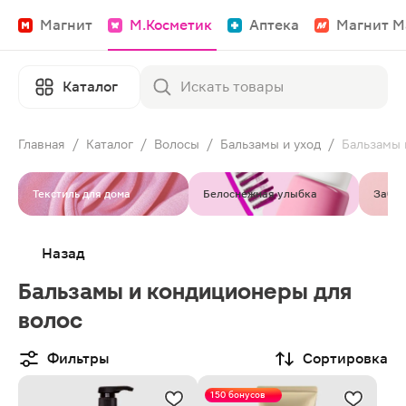
Магнит
М.Косметик
Аптека
Магнит М
Каталог
Главная
/
Каталог
/
Волосы
/
Бальзамы и уход
/
Бальзамы 
Текстиль для дома
Белоснежная улыбка
Забот
Назад
Бальзамы и кондиционеры для
волос
Фильтры
Сортировка
150 бонусов