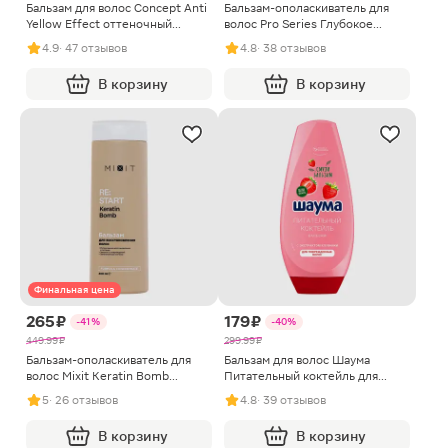
Бальзам для волос Concept Anti
Бальзам-ополаскиватель для
Yellow Effect оттеночный
волос Pro Series Глубокое
арктический блонд 300мл
восстановление 500мл
4.9
· 47 отзывов
4.8
· 38 отзывов
В корзину
В корзину
Финальная цена
265 ₽
179 ₽
-41%
-40%
449.99 ₽
299.99 ₽
Бальзам-ополаскиватель для
Бальзам для волос Шаума
волос Mixit Keratin Bomb
Питательный коктейль для
восстанавливающий 400мл
поврежденных волос женский
5
· 26 отзывов
4.8
· 39 отзывов
300мл
В корзину
В корзину