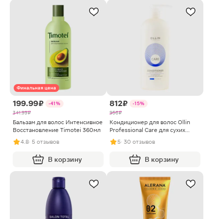
Финальная цена
199.99 ₽
812 ₽
-41%
-15%
341.99 ₽
956 ₽
Бальзам для волос Интенсивное
Кондиционер для волос Ollin
Восстановление Timotei 360мл
Professional Care для сухих
волос 1л
4.8
· 5 отзывов
5
· 30 отзывов
В корзину
В корзину