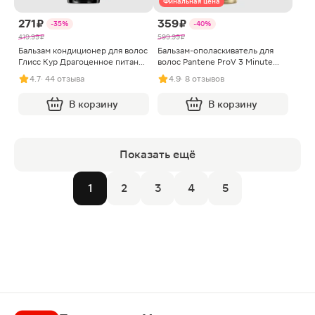
Финальная цена
271 ₽
359 ₽
-35%
-40%
419.99 ₽
599.99 ₽
Бальзам кондиционер для волос
Бальзам-ополаскиватель для
Глисс Кур Драгоценное питание
волос Pantene ProV 3 Minute
женский 360мл
Miracle Бесконечно длинные
4.7
· 44 отзыва
4.9
· 8 отзывов
220мл
В корзину
В корзину
Показать ещё
1
2
3
4
5