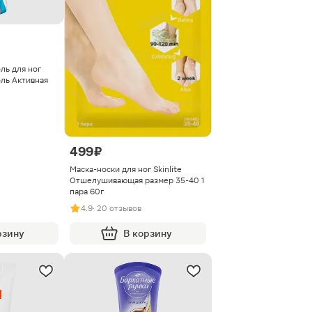
ль для ног
ль Активная
499 ₽
Маска-носки для ног Skinlite
Отшелушивающая размер 35-40 1
пара 60г
4.9
· 20 отзывов
рзину
В корзину