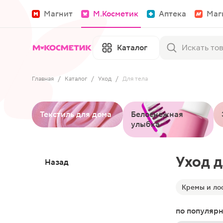
Магнит
М.Косметик
Аптека
Маг
Каталог
Главная
/
Каталог
/
Уход
/
Для тела
Текстиль для дома
Белоснежная
улыбка
Уход д
Назад
Кремы и ло
по популяр