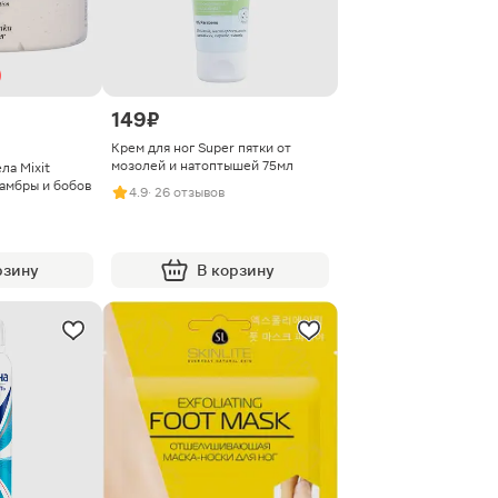
149 ₽
Крем для ног Super пятки от
мозолей и натоптышей 75мл
ла Mixit
 амбры и бобов
4.9
· 26 отзывов
рзину
В корзину