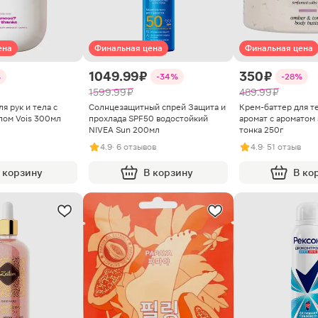
ена
Финальная цена
Финальная цена
1049.99 ₽
350 ₽
%
-34%
-28%
1599.99 ₽
489.99 ₽
я рук и тела с
Солнцезащитный спрей Защита и
Крем-баттер для те
лом Vois 300мл
прохлада SPF50 водостойкий
аромат с ароматом
NIVEA Sun 200мл
тонка 250г
4.9
· 6 отзывов
4.9
· 51 отзыв
 корзину
В корзину
В ко