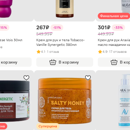
Финальная цена
267 ₽
301 ₽
-15%
-51%
-33%
549.99 ₽
449.99 ₽
езе Vois 30мл
Крем для рук и тела Tobacco-
Крем для рук Aravia
Vanille Synergetic 380мл
масло макадамии к
ов
4.1
· 1 отзыв
4.9
· 17 отзывов
 корзину
В корзину
В ко
ена
Суперцена