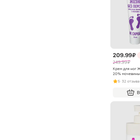
209.99 ₽
249.99 ₽
Крем для ног 
20% мочевины
5
· 32 отзыва
В