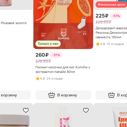
Финальная цена
225 ₽
-31%
329.99 ₽
а Розовое золото
Дезодорант-аэрозо
Рексона Деоконтро
свежесть 150мл
Только у нас
4.9
· 13 отзывов
260 ₽
-31%
379.99 ₽
Пилинг-носочки для ног Kumiho с
экстрактом папайи 30мл
4.8
· 24 отзыва
 корзину
В корзину
В ко