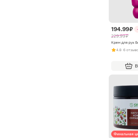
194.99 ₽
229.99 ₽
Крем для рук Б
4.8
· 6 отзыв
В
Финальная ц