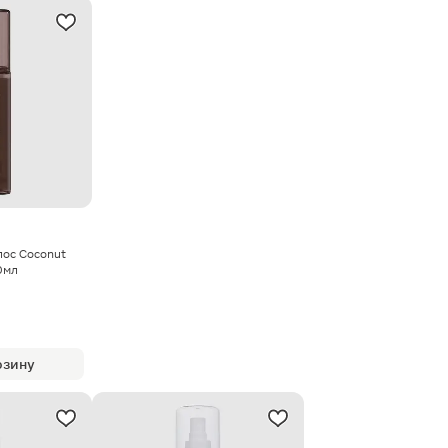
лос Coconut
50мл
рзину