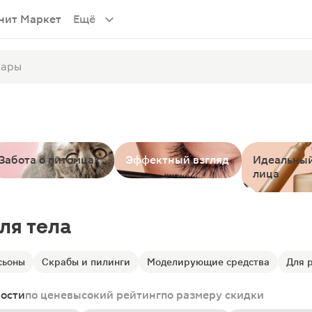
нит Маркет
Ещё
Забота о питомцах
Эффектный взгляд
Идеальный
лица
ля тела
сьоны
Скрабы и пилинги
Моделирующие средства
Для 
ности
по цене
высокий рейтинг
по размеру скидки