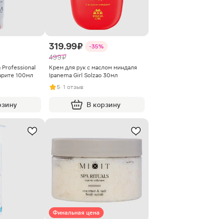
319.99 ₽
-35%
499 ₽
 Professional
Крем для рук с маслом миндаля
арите 100мл
Ipanema Girl Solzao 30мл
5
· 1 отзыв
рзину
В корзину
Финальная цена