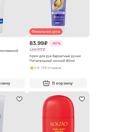
Финальная цена
83.99 ₽
-40%
139.99 ₽
 мочевиной
Крем для рук Бархатные ручки
Питательный ночной 80мл
4.9
· 139 отзывов
рзину
В корзину