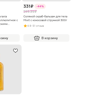
331 ₽
-44%
599.99 ₽
ravia
Соляной скраб-бальзам для тела
целлюлитное с
Mixit с кокосовой стружкой 300г
скими
4.9
· 51 отзыв
рзину
В корзину