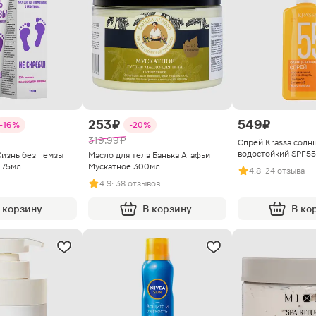
253 ₽
549 ₽
-16%
-20%
319.99 ₽
Спрей Krassa солн
водостойкий SPF55
Жизнь без пемзы
Масло для тела Банька Агафьи
 75мл
Мускатное 300мл
4.8
· 24 отзыва
4.9
· 38 отзывов
 корзину
В корзину
В ко