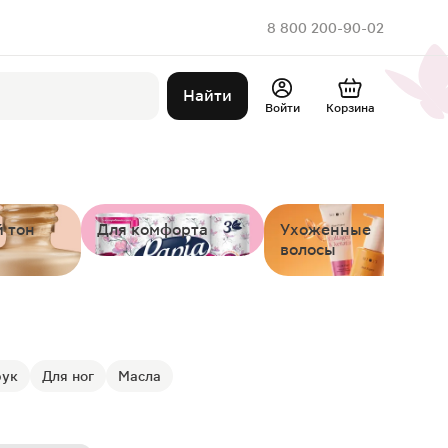
8 800 200-90-02
Найти
Войти
Корзина
 тон
Для комфорта
Ухоженные
волосы
рук
Для ног
Масла