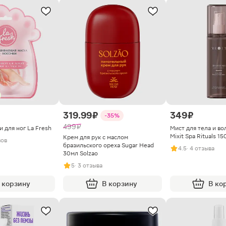
319.99 ₽
349 ₽
-35%
499 ₽
 для ног La Fresh
Мист для тела и во
Mixit Spa Rituals 1
Крем для рук с маслом
вов
бразильского ореха Sugar Head
4.5
· 4 отзыва
30мл Solzao
5
· 3 отзыва
 корзину
В корзину
В ко