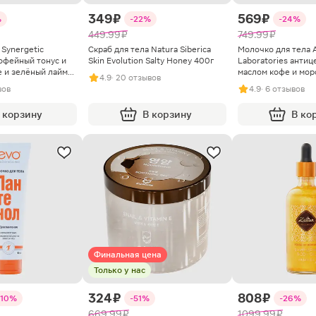
349 ₽
569 ₽
%
-22%
-24%
449.99 ₽
749.99 ₽
 Synergetic
Скраб для тела Natura Siberica
Молочко для тела A
офейный тонус и
Skin Evolution Salty Honey 400г
Laboratories анти
е и зелёный лайм
маслом кофе и мор
4.9
· 20 отзывов
минералами 200мл
вов
4.9
· 6 отзывов
 корзину
В корзину
В ко
Финальная цена
Только у нас
324 ₽
808 ₽
-10%
-51%
-26%
669.99 ₽
1099.99 ₽