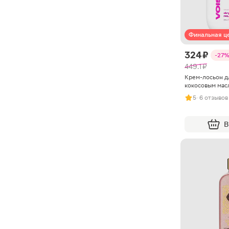
Финальная ц
324 ₽
-27
449.1 ₽
Крем-лосьон дл
кокосовым мас
5
· 6 отзывов
В