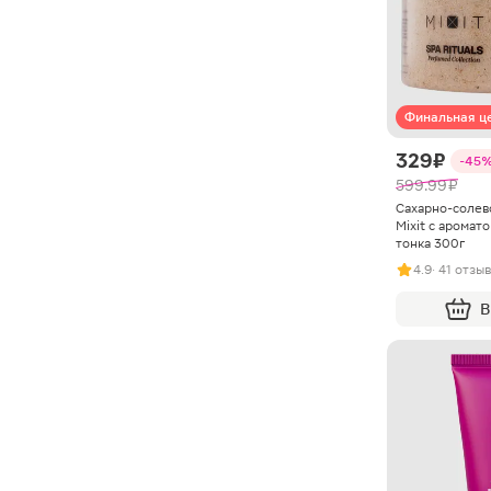
Финальная ц
329 ₽
-45
599.99 ₽
Сахарно-солево
Mixit с аромат
тонка 300г
4.9
· 41 отзыв
В