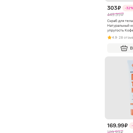
303 ₽
-32
449.99 ₽
Скраб для тела
Натуральный к
упругость Коф
300мл
4.9
· 28 отзы
В
169.99 ₽
189.99 ₽