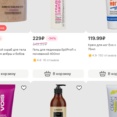
ена
229 ₽
119.99 ₽
%
-34%
349.99 ₽
Крем для ног Evo c
75мл
й скраб для тела
Гель для педикюра EpilProfi с
ом амбры и бобов
мочевиной 400мл
4.9
· 150 отзывов
4.8
· 16 отзывов
 корзину
В корзину
В ко