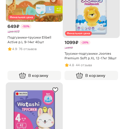
Финальная цена
649 ₽
-50%
1299.99 ₽
Финальная цена
Подгузники-трусики Elibell
1099 ₽
Active р.L 9-14кг 40шт
-26%
1499 ₽
4.9
· 76 отзывов
Трусики-подгузники Joonies
Premium Soft р.XL 12-17кг 38шт
4.8
· 44 отзыва
В корзину
В корзину