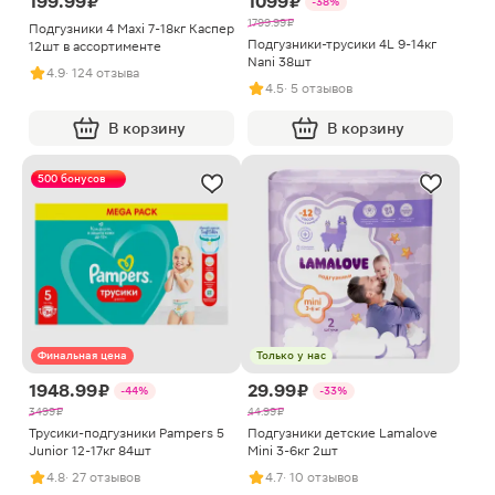
199.99 ₽
1099 ₽
-38%
1799.99 ₽
Подгузники 4 Maxi 7-18кг Каспер
Подгузники-трусики 4L 9-14кг
12шт в ассортименте
Nani 38шт
4.9
· 124 отзыва
4.5
· 5 отзывов
В корзину
В корзину
500 бонусов
Финальная цена
Только у нас
1948.99 ₽
29.99 ₽
-44%
-33%
3499 ₽
44.99 ₽
Трусики-подгузники Pampers 5
Подгузники детские Lamalove
Junior 12-17кг 84шт
Mini 3-6кг 2шт
4.8
· 27 отзывов
4.7
· 10 отзывов