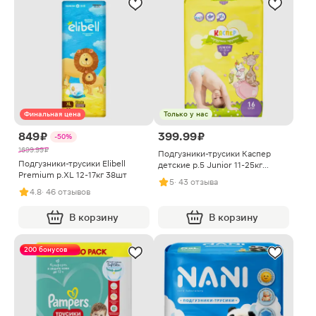
Финальная цена
Только у нас
849 ₽
399.99 ₽
-50%
1699.99 ₽
Подгузники-трусики Каспер
Подгузники-трусики Elibell
детские р.5 Junior 11-25кг
Premium р.XL 12-17кг 38шт
17шт/16шт
5
· 43 отзыва
4.8
· 46 отзывов
В корзину
В корзину
200 бонусов