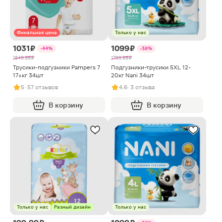
Финальная цена
Только у нас
1031 ₽
1099 ₽
-44%
-38%
1849.99 ₽
1799.99 ₽
Трусики-подгузники Pampers 7
Подгузники-трусики 5XL 12-
17+кг 34шт
20кг Nani 34шт
5
· 57 отзывов
4.6
· 3 отзыва
В корзину
В корзину
Только у нас
Разный дизайн
Только у нас