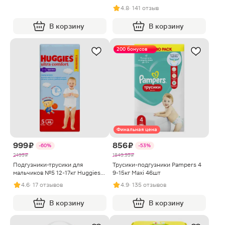
ассортименте
4.8
· 141 отзыв
В корзину
В корзину
200 бонусов
Финальная цена
999 ₽
856 ₽
-60%
-53%
2499 ₽
1849.99 ₽
Подгузники-трусики для
Трусики-подгузники Pampers 4
мальчиков №5 12-17кг Huggies
9-15кг Maxi 46шт
48шт
4.6
· 17 отзывов
4.9
· 135 отзывов
В корзину
В корзину