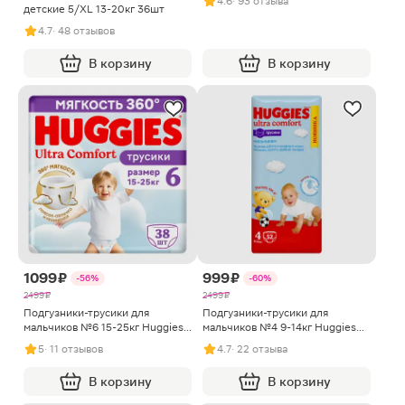
4.6
· 93 отзыва
детские 5/XL 13-20кг 36шт
4.7
· 48 отзывов
В корзину
В корзину
1099 ₽
999 ₽
-56%
-60%
2499 ₽
2499 ₽
Подгузники-трусики для
Подгузники-трусики для
мальчиков №6 15-25кг Huggies
мальчиков №4 9-14кг Huggies
Ultra Comfort 38шт
52шт
5
· 11 отзывов
4.7
· 22 отзыва
В корзину
В корзину