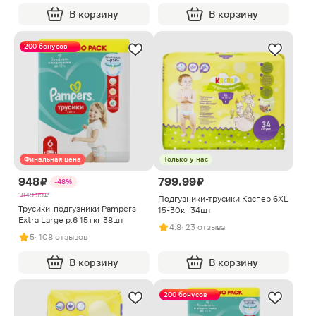
В корзину
В корзину
200 бонусов
Финальная цена
Только у нас
948 ₽
799.99 ₽
-48%
1849.99 ₽
Подгузники-трусики Каспер 6XL
Трусики-подгузники Pampers
15-30кг 34шт
Extra Large р.6 15+кг 38шт
4.8
· 23 отзыва
5
· 108 отзывов
В корзину
В корзину
200 бонусов