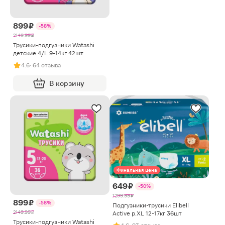
899 ₽
-58%
2149.99 ₽
Трусики-подгузники Watashi
детские 4/L 9-14кг 42шт
4.6
· 64 отзыва
В корзину
Финальная цена
649 ₽
-50%
1299.99 ₽
899 ₽
-58%
Подгузники-трусики Elibell
2149.99 ₽
Active р.XL 12-17кг 36шт
Трусики-подгузники Watashi