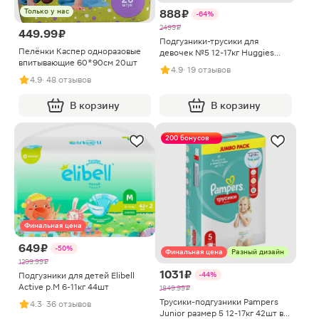
888 ₽
Только у нас
-64%
2499 ₽
449.99 ₽
Подгузники-трусики для
Пелёнки Каспер одноразовые
девочек №5 12-17кг Huggies
впитывающие 60*90см 20шт
Ultra Comfort 42шт
4.9
· 19 отзывов
4.9
· 48 отзывов
В корзину
В корзину
200 бонусов
Финальная цена
649 ₽
-50%
Финальная цена
Разный дизайн
1299.99 ₽
1031 ₽
Подгузники для детей Elibell
-44%
Active р.M 6-11кг 44шт
1849.99 ₽
Трусики-подгузники Pampers
4.3
· 36 отзывов
Junior размер 5 12-17кг 42шт в