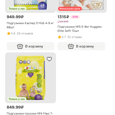
Только у нас
Финальная цена
949.99 ₽
1315 ₽
-53%
2799.99 ₽
Подгузники Каспер 3 Midi 4-9 кг
Подгузники №3 5-9кг Huggies
68шт
Elite Soft 72шт
4.8
· 28 отзывов
4.7
· 32 отзыва
В корзину
В корзину
Только у нас
849.99 ₽
Подгузники-трусики №4 Maxi 7-