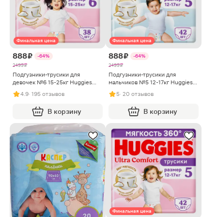
Финальная цена
Финальная цена
888 ₽
888 ₽
-64%
-64%
2499 ₽
2499 ₽
Подгузники-трусики для
Подгузники-трусики для
девочек №6 15-25кг Huggies
мальчиков №5 12-17кг Huggies
Ultra Comfort 38шт
Ultra Comfort 42шт
4.9
· 195 отзывов
5
· 20 отзывов
В корзину
В корзину
Финальная цена