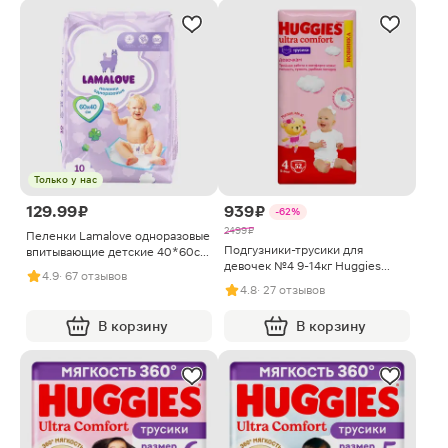
Только у нас
129.99 ₽
939 ₽
-62%
2499 ₽
Пеленки Lamalove одноразовые
Подгузники-трусики для
впитывающие детские 40*60см
девочек №4 9-14кг Huggies
10шт
4.9
· 67 отзывов
52шт
4.8
· 27 отзывов
В корзину
В корзину