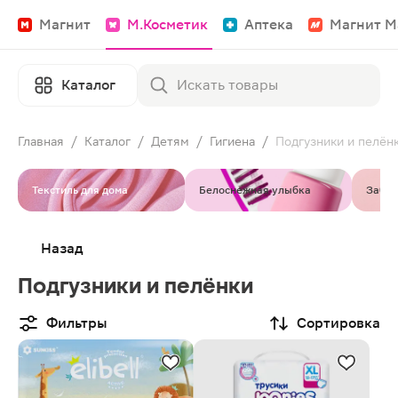
Магнит
М.Косметик
Аптека
Магнит М
Каталог
Главная
/
Каталог
/
Детям
/
Гигиена
/
Подгузники и пелён
Текстиль для дома
Белоснежная улыбка
Забот
Назад
Подгузники и пелёнки
Фильтры
Сортировка