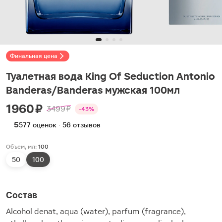
Финальная цена
Туалетная вода King Of Seduction Antonio
Banderas/Banderas мужская 100мл
1960 ₽
3499 ₽
-43%
5
577 оценок · 56 отзывов
Объем, мл:
100
50
100
Состав
Alcohol denat, aqua (water), parfum (fragrance),