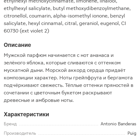
ethylhexyl methoxycinnamate, limonene, linalool,
ethylhexyl salicylate, butyl methoxydibenzoylmethane,
citronellol, coumarin, alpha-isomethyl ionone, benzyl
salicylate, hexyl cinnamal, citral, geraniol, eugenol, CI
60730 (ext violet 2)
Описание
Мужской парфюм начинается с нот ананаса и
зелёного яблока, которые сливаются с оттенком
мускатной дыни. Морской аккорд сердца придаёт
композиции характер. Ноты грейпфрута и бергамота
подчёркивают свежесть. Тёплые оттенки пряностей в
сочетании с цветочным букетом раскрывают
древесные и амбровые ноты.
Характеристики
Бренд
Antonio Banderas
Производитель
Puig