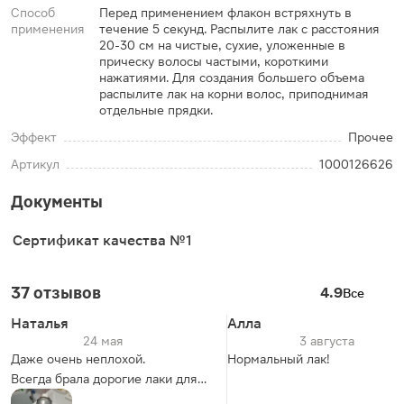
Способ
Перед применением флакон встряхнуть в
применения
течение 5 секунд. Распылите лак с расстояния
20-30 см на чистые, сухие, уложенные в
прическу волосы частыми, короткими
нажатиями. Для создания большего объема
распылите лак на корни волос, приподнимая
отдельные прядки.
Эффект
Прочее
Артикул
1000126626
Документы
Сертификат качества №1
37 отзывов
4.9
Все
Наталья
Алла
24 мая
3 августа
Даже очень неплохой.
Нормальный лак!
Всегда брала дорогие лаки для
волос но по качеству уже не то.