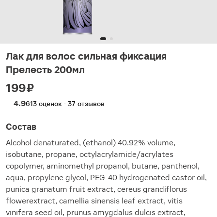
Лак для волос сильная фиксация
Прелесть 200мл
199 ₽
4.9
613 оценок · 37 отзывов
Состав
Alcohol denaturated, (ethanol) 40.92% volume,
isobutane, propane, octylacrylamide/acrylates
copolymer, aminomethyl propanol, butane, panthenol,
aqua, propylene glycol, PEG-40 hydrogenated castor oil,
punica granatum fruit extract, cereus grandiflorus
flowerextract, camellia sinensis leaf extract, vitis
vinifera seed oil, prunus amygdalus dulcis extract,