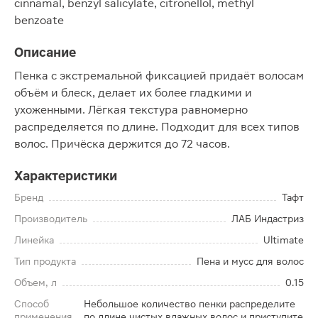
cinnamal, benzyl salicylate, citronellol, methyl
benzoate
Описание
Пенка с экстремальной фиксацией придаёт волосам
объём и блеск, делает их более гладкими и
ухоженными. Лёгкая текстура равномерно
распределяется по длине. Подходит для всех типов
волос. Причёска держится до 72 часов.
Характеристики
Бренд
Тафт
Производитель
ЛАБ Индастриз
Линейка
Ultimate
Тип продукта
Пена и мусс для волос
Объем, л
0.15
Способ
Небольшое количество пенки распределите
применения
по длине чистых влажных волос и приступите