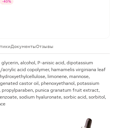
-40%
тики
Документы
Отзывы
 glycerin, alcohol, P-anisic acid, dipotassium
te/acrylic acid copolymer, hamamelis virginiana leaf
 hydroxyethylcellulose, limonene, mannose,
enated castor oil, phenoxyethanol, potassium
 propylparaben, punica granatum fruit extract,
zoate, sodium hyaluronate, sorbic acid, sorbitol,
nce