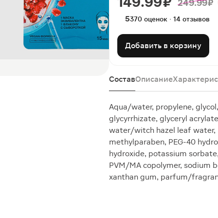
149.99 ₽
249.99 ₽
5
370 оценок · 14 отзывов
Добавить в корзину
Состав
Описание
Характерис
Aqua/water, propylene, glycol,
glycyrrhizate, glyceryl acryla
water/witch hazel leaf water,
methylparaben, PEG-40 hydrog
hydroxide, potassium sorbate,
PVM/MA copolymer, sodium ben
xanthan gum, parfum/fragra