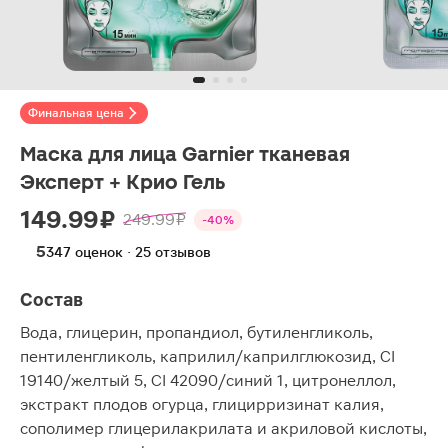
Финальная цена
Маска для лица Garnier тканевая
Эксперт + Крио Гель
149.99 ₽
249.99 ₽
-40%
5
347 оценок · 25 отзывов
Состав
Вода, глицерин, пропандиол, бутиленгликоль,
пентиленгликоль, каприлил/каприлглюкозид, CI
19140/желтый 5, CI 42090/синий 1, цитронеллол,
экстракт плодов огурца, глицирризинат калия,
сополимер глицерилакрилата и акриловой кислоты,