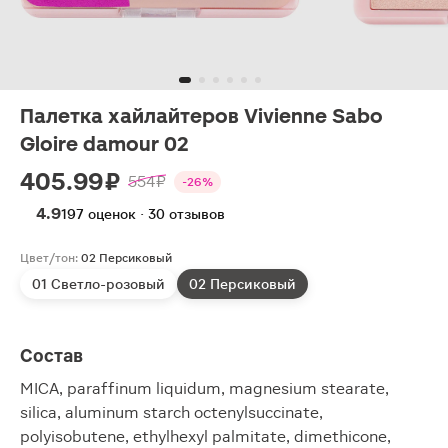
Палетка хайлайтеров Vivienne Sabo
Gloire damour 02
405.99 ₽
554 ₽
-26%
4.9
197 оценок · 30 отзывов
Цвет/тон:
02 Персиковый
01 Светло-розовый
02 Персиковый
Состав
MICA, paraffinum liquidum, magnesium stearate,
silica, aluminum starch octenylsuccinate,
polyisobutene, ethylhexyl palmitate, dimethicone,